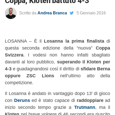
Coppa, Kloten battuto 4-3
Scritto da
Andrea Branca
5 Gennaio 2016
LOSANNA – È il
Losanna
la prima finalista
di
questa seconda edizione della “nuova”
Coppa
Svizzera
. I vodesi non hanno infatti sbagliato
davanti al loro pubblico,
superando il Kloten per
4-3
e guadagnandosi così il diritto di
sfidare Berna
oppure ZSC Lions
nell’ultimo atto della
competizione.
Il Losanna è andato in vantaggio dopo 13′ di gioco
con
Deruns
ed è stato capace di
raddoppiare
ad
inizio secondo tempo grazie a
Trutmann
, ma il
Kloten
nel breve volgere di 46 secondi era riuscito