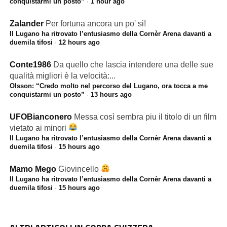
conquistarmi un posto”
·
1 hour ago
Zalander
Per fortuna ancora un po' si!
Il Lugano ha ritrovato l’entusiasmo della Cornèr Arena davanti a
duemila tifosi
·
12 hours ago
Conte1986
Da quello che lascia intendere una delle sue
qualità migliori è la velocità:...
Olsson: “Credo molto nel percorso del Lugano, ora tocca a me
conquistarmi un posto”
·
13 hours ago
UFOBianconero
Messa così sembra piu il titolo di un film
vietato ai minori
Il Lugano ha ritrovato l’entusiasmo della Cornèr Arena davanti a
duemila tifosi
·
15 hours ago
Mamo Mego
Giovincello
Il Lugano ha ritrovato l’entusiasmo della Cornèr Arena davanti a
duemila tifosi
·
15 hours ago