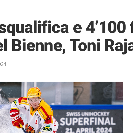
squalifica e 4’100 
el Bienne, Toni Raj
024