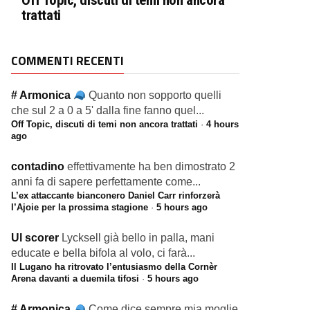
Off Topic, discuti di temi non ancora
trattati
COMMENTI RECENTI
# Armonica
Quanto non sopporto quelli
che sul 2 a 0 a 5' dalla fine fanno quel...
Off Topic, discuti di temi non ancora trattati
·
4 hours
ago
contadino
effettivamente ha ben dimostrato 2
anni fa di sapere perfettamente come...
L’ex attaccante bianconero Daniel Carr rinforzerà
l’Ajoie per la prossima stagione
·
5 hours ago
Ul scorer
Lycksell già bello in palla, mani
educate e bella bifola al volo, ci farà...
Il Lugano ha ritrovato l’entusiasmo della Cornèr
Arena davanti a duemila tifosi
·
5 hours ago
# Armonica
Come dice sempre mia moglie