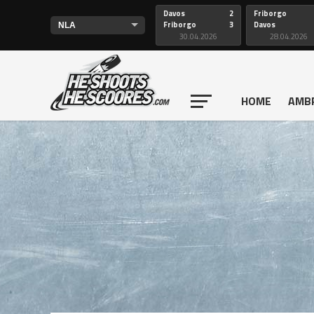
Davos
2
Friborgo
Friborgo
3
Davos
30.04.2026
28.04.2026
HOME
AMB