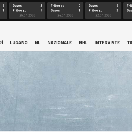
2
Davos
5
Friborgo
0
Davos
2
Fri
1
Friborgo
4
Davos
1
Friborgo
3
Da
26.04.2026
24.04.2026
22.04.2026
RÌ
LUGANO
NL
NAZIONALE
NHL
INTERVISTE
T