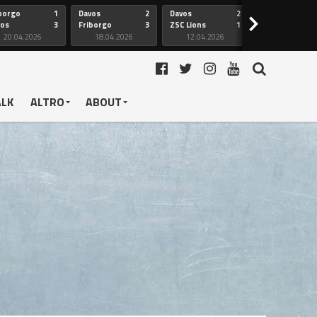
borgo
1
Davos
2
Davos
2
Friborgo
>
vos
3
Friborgo
3
ZSC Lions
1
Ginevra
20.04.2026
18.04.2026
12.04.2026
12.04.2026
ALK
ALTRO
ABOUT