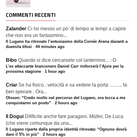
COMMENTI RECENTI
Zalander
Ci ho messo un po' di tempo ai tempi a capire
che non era un fantasmino...
Il Lugano ha ritrovato l’entusiasmo della Cornèr Arena davanti a
duemila tifosi
·
44 minutes ago
Bibo
Quando si dice cercarsele col lanternino... :-D
L’ex attaccante bianconero Daniel Carr rinforzerà l’Ajoie per la
prossima stagione
·
1 hour ago
Criar
Se ha fisico , velocità e sa vedere la porta …….. fa
ben sperare . Ora...
Olsson: “Credo molto nel percorso del Lugano, ora tocca a me
conquistarmi un posto”
·
2 hours ago
Il Dogui
Difificile anche fare paragoni. Müller, De Luca
(che viene comunque da una...
Il Lugano riparte dalla propria identità ritrovata: “Ognuno dovrà
dare il 5% in più”
·
2 hours ago