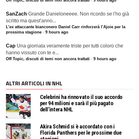
Off Topic, discuti di temi non ancora trattati
·
9 hours ago
SanZach
Grande Danieloneeee. Non ricordo se l'ho già
scritto ma quest'anno...
L’ex attaccante bianconero Daniel Carr rinforzerà l’Ajoie per la
prossima stagione
·
9 hours ago
Cap
Una giornata veramente triste per tutti coloro che
hanno vissuto con te e...
Off Topic, discuti di temi non ancora trattati
·
9 hours ago
ALTRI ARTICOLI IN NHL
Celebrini ha rinnovato il suo accordo
per 94 milioni e sarà il più pagato
dell’intera NHL
Akira Schmid si è accordato con i
Florida Panthers per le prossime due
stagioni