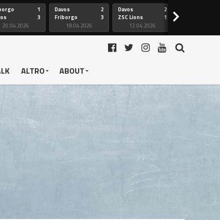
borgo
1
Davos
2
Davos
2
Friborgo
>
vos
3
Friborgo
3
ZSC Lions
1
Ginevra
20.04.2026
18.04.2026
12.04.2026
12.04.2026
ALK
ALTRO
ABOUT