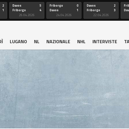
2
Davos
5
Friborgo
0
Davos
2
Fri
1
Friborgo
4
Davos
1
Friborgo
3
Da
26.04.2026
24.04.2026
22.04.2026
RÌ
LUGANO
NL
NAZIONALE
NHL
INTERVISTE
T