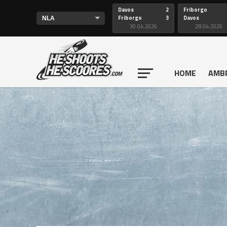
Davos
2
Friborgo
Friborgo
3
Davos
30.04.2026
28.04.2026
HOME
AMB