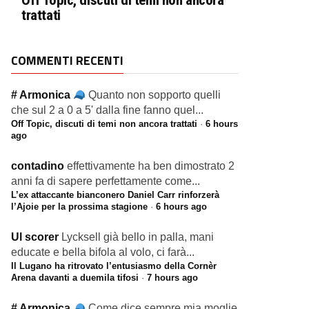
Off Topic, discuti di temi non ancora
trattati
COMMENTI RECENTI
# Armonica
Quanto non sopporto quelli
che sul 2 a 0 a 5' dalla fine fanno quel...
Off Topic, discuti di temi non ancora trattati
·
6 hours
ago
contadino
effettivamente ha ben dimostrato 2
anni fa di sapere perfettamente come...
L’ex attaccante bianconero Daniel Carr rinforzerà
l’Ajoie per la prossima stagione
·
6 hours ago
Ul scorer
Lycksell già bello in palla, mani
educate e bella bifola al volo, ci farà...
Il Lugano ha ritrovato l’entusiasmo della Cornèr
Arena davanti a duemila tifosi
·
7 hours ago
# Armonica
Come dice sempre mia moglie