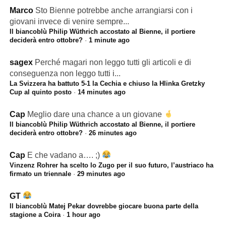
Marco
Sto Bienne potrebbe anche arrangiarsi con i
giovani invece di venire sempre...
Il biancoblù Philip Wüthrich accostato al Bienne, il portiere
deciderà entro ottobre?
·
1 minute ago
sagex
Perché magari non leggo tutti gli articoli e di
conseguenza non leggo tutti i...
La Svizzera ha battuto 5-1 la Cechia e chiuso la Hlinka Gretzky
Cup al quinto posto
·
14 minutes ago
Cap
Meglio dare una chance a un giovane
Il biancoblù Philip Wüthrich accostato al Bienne, il portiere
deciderà entro ottobre?
·
26 minutes ago
Cap
E che vadano a…. ;)
Vinzenz Rohrer ha scelto lo Zugo per il suo futuro, l’austriaco ha
firmato un triennale
·
29 minutes ago
GT
Il biancoblù Matej Pekar dovrebbe giocare buona parte della
stagione a Coira
·
1 hour ago