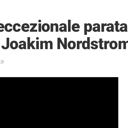
’eccezionale parata
u Joakim Nordstro
19