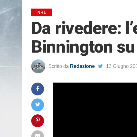
NHL
Da rivedere: l
Binnington s
Scritto da
Redazione
13 Giugno 20