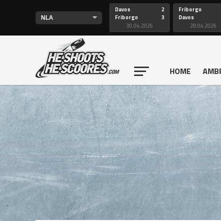
Davos
2
Friborgo
Friborgo
3
Davos
30.04.2026
28.04.2026
HOME
AMB