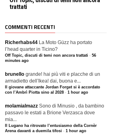
Off Topic, discuti di temi non ancora
trattati
COMMENTI RECENTI
Richerhabs44
La Moto Güzz ha portato
l’head quarter in Ticino?
Off Topic, discuti di temi non ancora trattati
·
56
minutes ago
brunello
grande! hai più viti e placche di un
armadietto dell'Ikea! dai, buona e...
Il giovane attaccante Jordan Forget si è accordato
con l’Ambrì Piotta sino al 2028
·
1 hour ago
molamialmazz
Sono di Minusio , da bambino
passavo le estati a Brione Verzasca dove
mia...
Il Lugano ha ritrovato l’entusiasmo della Cornèr
Arena davanti a duemila tifosi
·
1 hour ago