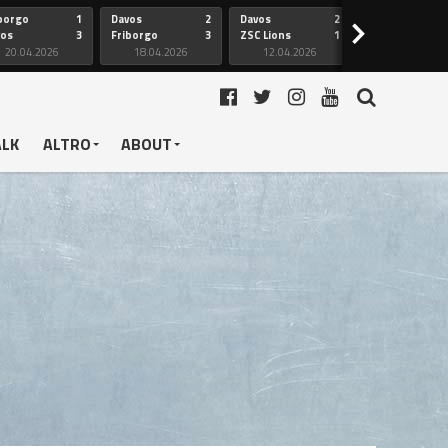
borgo
1
Davos
2
Davos
2
Friborgo
>
vos
3
Friborgo
3
ZSC Lions
1
Ginevra
20.04.2026
18.04.2026
12.04.2026
12.04.2026
ALK
ALTRO
ABOUT