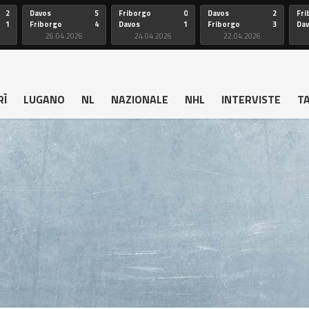
2
Davos
5
Friborgo
0
Davos
2
Fri
1
Friborgo
4
Davos
1
Friborgo
3
Da
26.04.2026
24.04.2026
22.04.2026
RÌ
LUGANO
NL
NAZIONALE
NHL
INTERVISTE
T