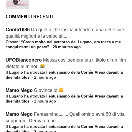
COMMENTI RECENTI
Conte1986
Da quello che lascia intendere una delle sue
qualità migliori è la velocità:...
Olsson: “Credo molto nel percorso del Lugano, ora tocca a me
conquistarmi un posto”
·
28 minutes ago
UFOBianconero
Messa così sembra piu il titolo di un film
vietato ai minori
Il Lugano ha ritrovato l’entusiasmo della Cornèr Arena davanti a
duemila tifosi
·
2 hours ago
Mamo Mego
Giovincello
Il Lugano ha ritrovato l’entusiasmo della Cornèr Arena davanti a
duemila tifosi
·
2 hours ago
Mamo Mego
Fantasmino........ Quell'omino avrà 50 di vita
suppergiù. Deriva da un...
Il Lugano ha ritrovato l’entusiasmo della Cornèr Arena davanti a
duemila tifosi
·
2 hours ago