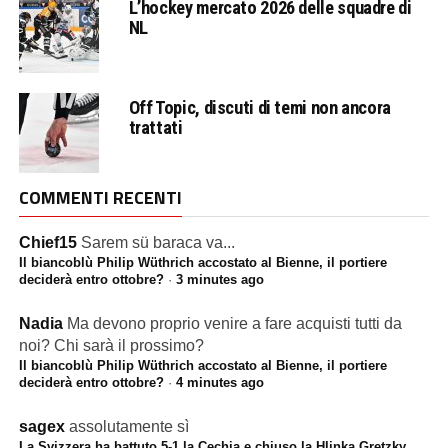
L’hockey mercato 2026 delle squadre di
NL
Off Topic, discuti di temi non ancora
trattati
COMMENTI RECENTI
Chief15
Sarem sü baraca va...
Il biancoblù Philip Wüthrich accostato al Bienne, il portiere
deciderà entro ottobre?
·
3 minutes ago
Nadia
Ma devono proprio venire a fare acquisti tutti da
noi? Chi sarà il prossimo?
Il biancoblù Philip Wüthrich accostato al Bienne, il portiere
deciderà entro ottobre?
·
4 minutes ago
sagex
assolutamente sì
La Svizzera ha battuto 5-1 la Cechia e chiuso la Hlinka Gretzky