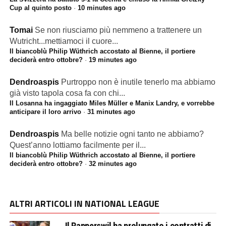
Cup al quinto posto
·
10 minutes ago
Tomai
Se non riusciamo più nemmeno a trattenere un
Wutricht...mettiamoci il cuore...
Il biancoblù Philip Wüthrich accostato al Bienne, il portiere
deciderà entro ottobre?
·
19 minutes ago
Dendroaspis
Purtroppo non è inutile tenerlo ma abbiamo
già visto tapola cosa fa con chi...
Il Losanna ha ingaggiato Miles Müller e Manix Landry, e vorrebbe
anticipare il loro arrivo
·
31 minutes ago
Dendroaspis
Ma belle notizie ogni tanto ne abbiamo?
Quest’anno lottiamo facilmente per il...
Il biancoblù Philip Wüthrich accostato al Bienne, il portiere
deciderà entro ottobre?
·
32 minutes ago
ALTRI ARTICOLI IN NATIONAL LEAGUE
Il Rapperswil ha prolungato i contratti di