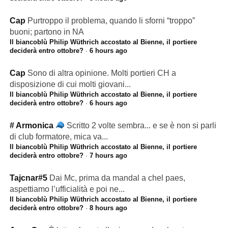
Cap
Purtroppo il problema, quando li sforni “troppo”
buoni; partono in NA
Il biancoblù Philip Wüthrich accostato al Bienne, il portiere
deciderà entro ottobre?
·
6 hours ago
Cap
Sono di altra opinione. Molti portieri CH a
disposizione di cui molti giovani...
Il biancoblù Philip Wüthrich accostato al Bienne, il portiere
deciderà entro ottobre?
·
6 hours ago
# Armonica
Scritto 2 volte sembra... e se è non si parli
di club formatore, mica va...
Il biancoblù Philip Wüthrich accostato al Bienne, il portiere
deciderà entro ottobre?
·
7 hours ago
Tajcnar#5
Dai Mc, prima da mandal a chel paes,
aspettiamo l’ufficialità e poi ne...
Il biancoblù Philip Wüthrich accostato al Bienne, il portiere
deciderà entro ottobre?
·
8 hours ago