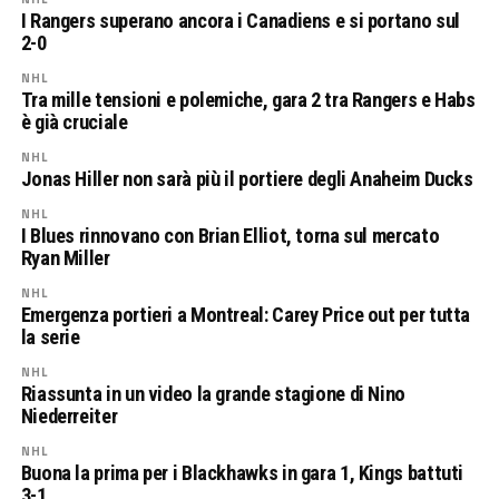
I Rangers superano ancora i Canadiens e si portano sul
2-0
NHL
Tra mille tensioni e polemiche, gara 2 tra Rangers e Habs
è già cruciale
NHL
Jonas Hiller non sarà più il portiere degli Anaheim Ducks
NHL
I Blues rinnovano con Brian Elliot, torna sul mercato
Ryan Miller
NHL
Emergenza portieri a Montreal: Carey Price out per tutta
la serie
NHL
Riassunta in un video la grande stagione di Nino
Niederreiter
NHL
Buona la prima per i Blackhawks in gara 1, Kings battuti
3-1