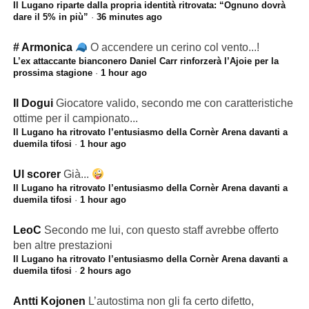
Il Lugano riparte dalla propria identità ritrovata: “Ognuno dovrà
dare il 5% in più”
·
36 minutes ago
# Armonica
O accendere un cerino col vento...!
L’ex attaccante bianconero Daniel Carr rinforzerà l’Ajoie per la
prossima stagione
·
1 hour ago
Il Dogui
Giocatore valido, secondo me con caratteristiche
ottime per il campionato...
Il Lugano ha ritrovato l’entusiasmo della Cornèr Arena davanti a
duemila tifosi
·
1 hour ago
Ul scorer
Già...
Il Lugano ha ritrovato l’entusiasmo della Cornèr Arena davanti a
duemila tifosi
·
1 hour ago
LeoC
Secondo me lui, con questo staff avrebbe offerto
ben altre prestazioni
Il Lugano ha ritrovato l’entusiasmo della Cornèr Arena davanti a
duemila tifosi
·
2 hours ago
Antti Kojonen
L’autostima non gli fa certo difetto,