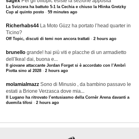
sagex
Per gli offtopic esiste la sezione apposita
La Svizzera ha battuto 5-1 la Cechia e chiuso la Hlinka Gretzky
Cup al quinto posto
·
59 minutes ago
Richerhabs44
La Moto Güzz ha portato l’head quarter in
Ticino?
Off Topic, discuti di temi non ancora trattati
·
2 hours ago
brunello
grande! hai più viti e placche di un armadietto
dell'Ikea! dai, buona e...
Il giovane attaccante Jordan Forget si è accordato con l’Ambrì
Piotta sino al 2028
·
2 hours ago
molamialmazz
Sono di Minusio , da bambino passavo le
estati a Brione Verzasca dove mia...
Il Lugano ha ritrovato l’entusiasmo della Cornèr Arena davanti a
duemila tifosi
·
2 hours ago