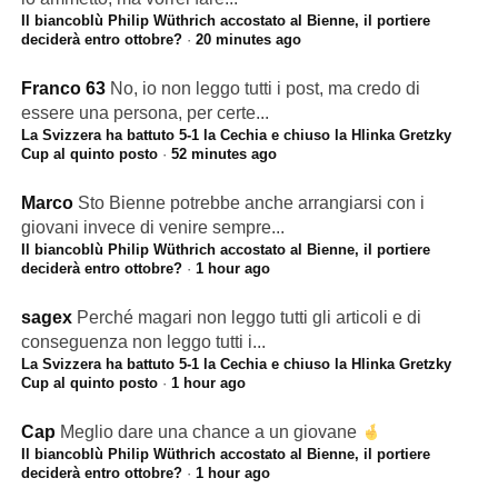
Il biancoblù Philip Wüthrich accostato al Bienne, il portiere
deciderà entro ottobre?
·
20 minutes ago
Franco 63
No, io non leggo tutti i post, ma credo di
essere una persona, per certe...
La Svizzera ha battuto 5-1 la Cechia e chiuso la Hlinka Gretzky
Cup al quinto posto
·
52 minutes ago
Marco
Sto Bienne potrebbe anche arrangiarsi con i
giovani invece di venire sempre...
Il biancoblù Philip Wüthrich accostato al Bienne, il portiere
deciderà entro ottobre?
·
1 hour ago
sagex
Perché magari non leggo tutti gli articoli e di
conseguenza non leggo tutti i...
La Svizzera ha battuto 5-1 la Cechia e chiuso la Hlinka Gretzky
Cup al quinto posto
·
1 hour ago
Cap
Meglio dare una chance a un giovane
Il biancoblù Philip Wüthrich accostato al Bienne, il portiere
deciderà entro ottobre?
·
1 hour ago