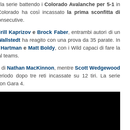
la serie battendo i
Colorado Avalanche per 5-1
in
Colorado ha così incassato
la prima sconfitta di
consecutive.
rill Kaprizov
e
Brock Faber
, entrambi autori di un
allstedt
ha reagito con una prova da 35 parate. In
 Hartman
e
Matt Boldy
, con i Wild capaci di fare la
al teams.
l di
Nathan MacKinnon
, mentre
Scott Wedgewood
riodo dopo tre reti incassate su 12 tiri. La serie
con Gara 4.