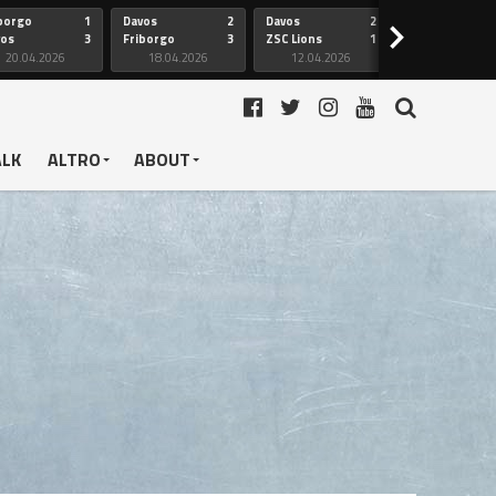
borgo
1
Davos
2
Davos
2
Friborgo
>
vos
3
Friborgo
3
ZSC Lions
1
Ginevra
20.04.2026
18.04.2026
12.04.2026
12.04.2026
ALK
ALTRO
ABOUT