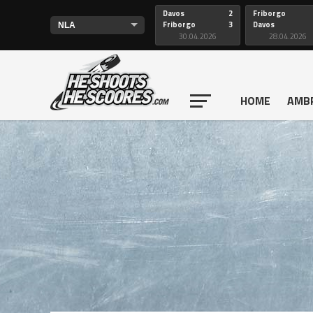
Davos
2
Friborgo
Friborgo
3
Davos
30.04.2026
28.04.2026
HOME
AMB