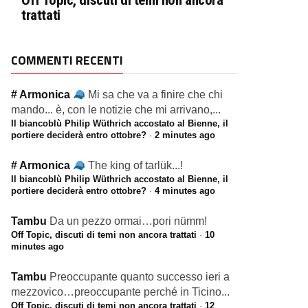
Off Topic, discuti di temi non ancora
trattati
COMMENTI RECENTI
# Armonica
Mi sa che va a finire che chi
mando... è, con le notizie che mi arrivano,...
Il biancoblù Philip Wüthrich accostato al Bienne, il
portiere deciderà entro ottobre?
·
2 minutes ago
# Armonica
The king of tarlük...!
Il biancoblù Philip Wüthrich accostato al Bienne, il
portiere deciderà entro ottobre?
·
4 minutes ago
Tambu
Da un pezzo ormai…pori nümm!
Off Topic, discuti di temi non ancora trattati
·
10
minutes ago
Tambu
Preoccupante quanto successo ieri a
mezzovico…preoccupante perché in Ticino...
Off Topic, discuti di temi non ancora trattati
·
12