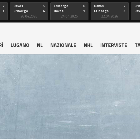
2
Davos
5
Friborgo
0
Davos
2
Fri
1
Friborgo
4
Davos
1
Friborgo
3
Da
26.04.2026
24.04.2026
22.04.2026
RÌ
LUGANO
NL
NAZIONALE
NHL
INTERVISTE
T