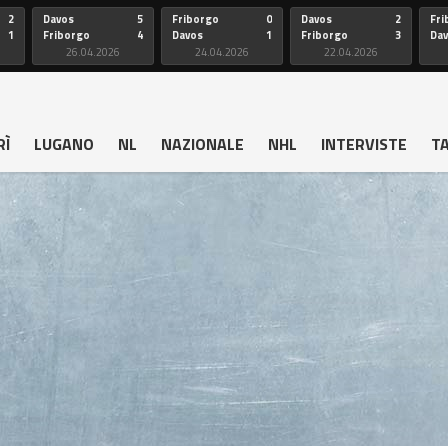
2
Davos
5
Friborgo
0
Davos
2
Fri
1
Friborgo
4
Davos
1
Friborgo
3
Da
26.04.2026
24.04.2026
22.04.2026
RÌ
LUGANO
NL
NAZIONALE
NHL
INTERVISTE
T