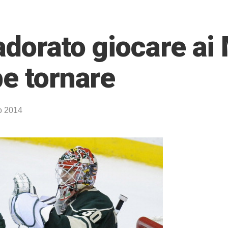
adorato giocare ai
be tornare
o 2014