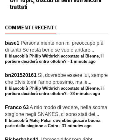
Off Topic, discuti di temi non ancora
trattati
COMMENTI RECENTI
base1
Personalmente non mi preoccupo più
di tanto Se resta bene se vuole andare...
Il biancoblù Philip Wüthrich accostato al Bienne, il
portiere deciderà entro ottobre?
·
1 minute ago
bn201520161
Si, dovrebbe essere lui, sempre
che Elvis torni l’anno prossimo, ma le...
Il biancoblù Philip Wüthrich accostato al Bienne, il
portiere deciderà entro ottobre?
·
28 minutes ago
Franco 63
A mio modo di vedere, nella scorsa
stagione negli SNAKES, ci sono stati dei...
Il biancoblù Matej Pekar dovrebbe giocare buona
parte della stagione a Coira
·
31 minutes ago
Richerhabs44
Il famoso difensore right