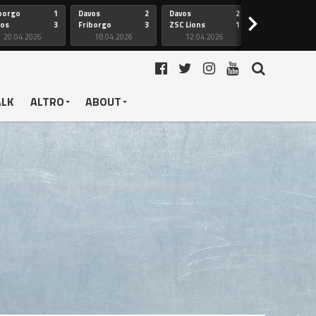
borgo
1
Davos
2
Davos
2
Friborgo
>
vos
3
Friborgo
3
ZSC Lions
1
Ginevra
20.04.2026
18.04.2026
12.04.2026
12.04.2026
ALK
ALTRO
ABOUT