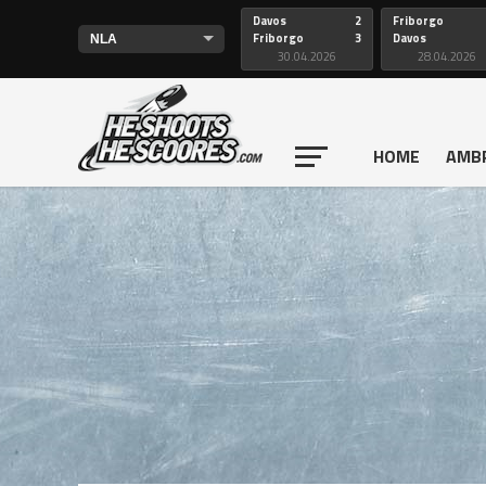
Davos
2
Friborgo
Friborgo
3
Davos
30.04.2026
28.04.2026
HOME
AMB