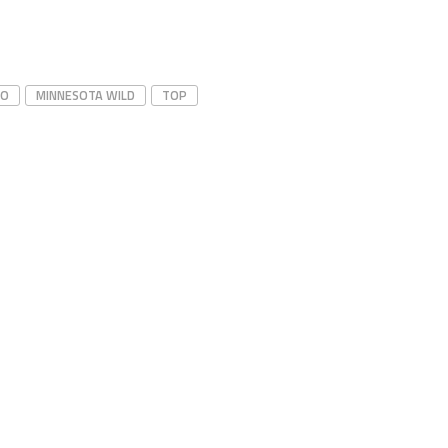
TO
MINNESOTA WILD
TOP