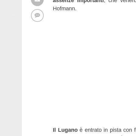
assenze importanti
, che venerd
Hofmann.
Il Lugano
è entrato in pista con