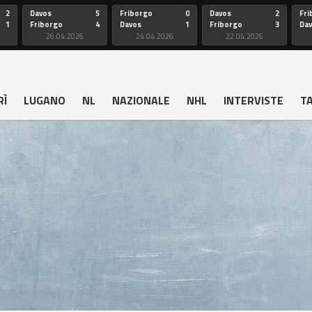
2
Davos
5
Friborgo
0
Davos
2
Fri
1
Friborgo
4
Davos
1
Friborgo
3
Da
26.04.2026
24.04.2026
22.04.2026
RÌ
LUGANO
NL
NAZIONALE
NHL
INTERVISTE
T