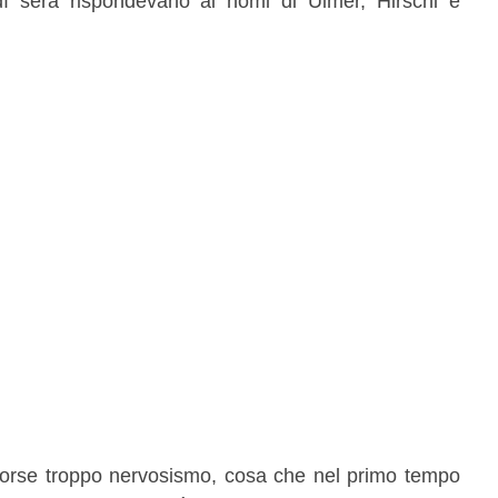
ì sera rispondevano ai nomi di Ulmer, Hirschi e
 forse troppo nervosismo, cosa che nel primo tempo