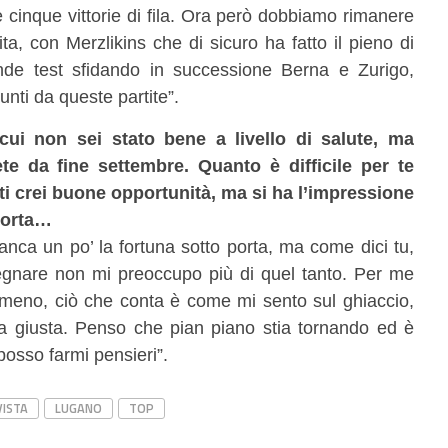
e cinque vittorie di fila. Ora però dobbiamo rimanere
tita, con Merzlikins che di sicuro ha fatto il pieno di
de test sfidando in successione Berna e Zurigo,
nti da queste partite”.
cui non sei stato bene a livello di salute, ma
te da fine settembre. Quanto è difficile per te
ti crei buone opportunità, ma si ha l’impressione
 porta…
nca un po’ la fortuna sotto porta, ma come dici tu,
segnare non mi preoccupo più di quel tanto. Per me
meno, ciò che conta è come mi sento sul ghiaccio,
a giusta. Penso che pian piano stia tornando ed è
posso farmi pensieri”.
VISTA
LUGANO
TOP