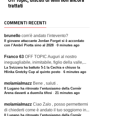
Off Topic, discuti di temi non ancora
trattati
COMMENTI RECENTI
brunello
com'è andato l'intevento?
Il giovane attaccante Jordan Forget si è accordato
con l’Ambrì Piotta sino al 2028
·
0 minutes ago
Franco 63
OFF TOPIC Auguri al nostro
ineguagliabile, inimitabile, figlio della valle,...
La Svizzera ha battuto 5-1 la Cechia e chiuso la
Hlinka Gretzky Cup al quinto posto
·
6 minutes ago
molamialmazz
Bene , saluti .
Il Lugano ha ritrovato l’entusiasmo della Cornèr
Arena davanti a duemila tifosi
·
21 minutes ago
molamialmazz
Ciao Zalo , posso permettermi
di chiederti come è andato il tuo soggiorno in...
Il Lugano ha ritrovato l’entusiasmo della Cornèr