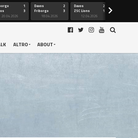
borgo
1
Davos
2
Davos
2
Friborgo
>
vos
3
Friborgo
3
ZSC Lions
1
Ginevra
20.04.2026
18.04.2026
12.04.2026
12.04.2026
ALK
ALTRO
ABOUT