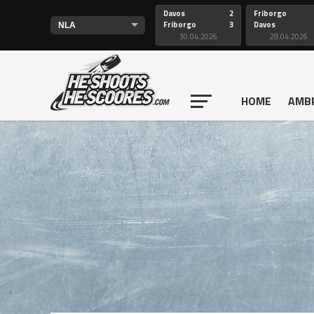
Davos
2
Friborgo
Friborgo
3
Davos
30.04.2026
28.04.2026
HOME
AMB