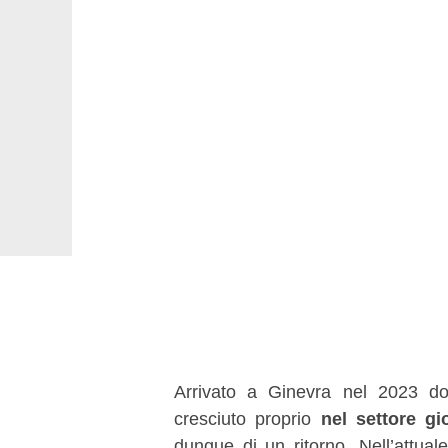
Arrivato a Ginevra nel 2023 d
cresciuto proprio
nel settore gi
dunque di un ritorno. Nell’attual