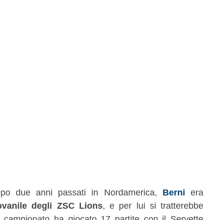
opo due anni passati in Nordamerica,
Berni
era
ovanile degli ZSC Lions
, e per lui si tratterebbe
e campionato ha giocato 17 partite con il Servette