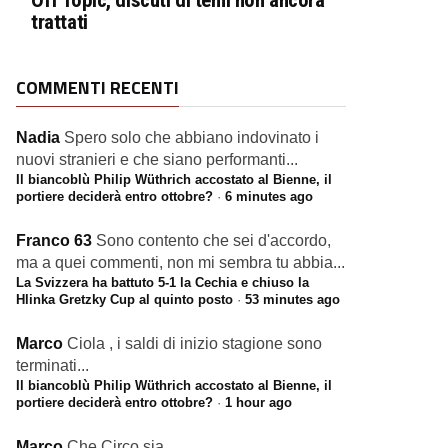
Off Topic, discuti di temi non ancora
trattati
COMMENTI RECENTI
Nadia
Spero solo che abbiano indovinato i
nuovi stranieri e che siano performanti...
Il biancoblù Philip Wüthrich accostato al Bienne, il
portiere deciderà entro ottobre?
·
6 minutes ago
Franco 63
Sono contento che sei d'accordo,
ma a quei commenti, non mi sembra tu abbia...
La Svizzera ha battuto 5-1 la Cechia e chiuso la
Hlinka Gretzky Cup al quinto posto
·
53 minutes ago
Marco
Ciola , i saldi di inizio stagione sono
terminati...
Il biancoblù Philip Wüthrich accostato al Bienne, il
portiere deciderà entro ottobre?
·
1 hour ago
Marco
Che Circo sia ...