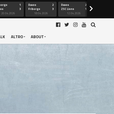
borgo
1
Davos
2
Davos
2
Friborgo
>
vos
3
Friborgo
3
ZSC Lions
1
Ginevra
20.04.2026
18.04.2026
12.04.2026
12.04.2026
ALK
ALTRO
ABOUT