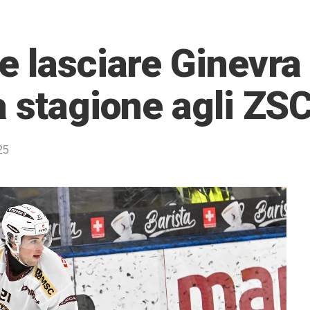
e lasciare Ginevra 
a stagione agli ZS
25