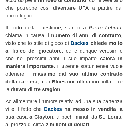
accordo per il
rinnovo di contratto
, con il veterano
che potrebbe così
diventare UFA
a partire dal
primo luglio.
Il nodo della questione, stando a
Pierre Lebrun
,
chiama in causa il
numero di anni di contratto
,
visto che lo stile di gioco di
Backes
chiede molto
al fisico del giocatore
, ed è dunque verosimile
che nei prossimi anni il suo impatto
calerà in
maniera importante
. Il 32enne statunitense vuole
ottenere il
massimo dal suo ultimo contratto
della carriera
, ma i
Blues
non offriranno nulla oltre
la
durata di tre stagioni
.
Ad alimentare i rumors relativi ad una sua partenza
vi è il fatto che
Backes
ha messo in vendita la
sua casa a Clayton
, a pochi minuti da
St. Louis
,
al prezzo di circa
2 milioni di dollari
.