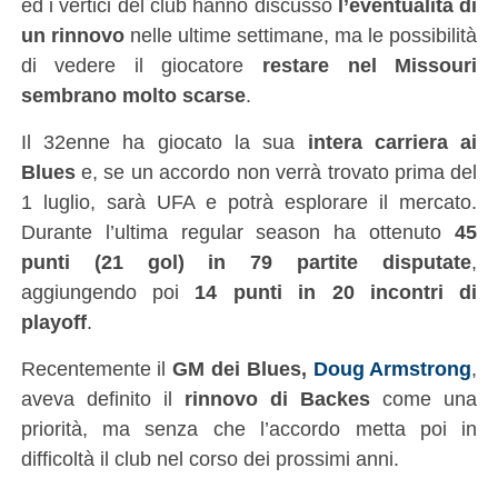
ed i vertici del club hanno discusso
l’eventualità di
un rinnovo
nelle ultime settimane, ma le possibilità
di vedere il giocatore
restare nel Missouri
sembrano molto scarse
.
Il 32enne ha giocato la sua
intera carriera ai
Blues
e, se un accordo non verrà trovato prima del
1 luglio, sarà UFA e potrà esplorare il mercato.
Durante l’ultima regular season ha ottenuto
45
punti (21 gol) in 79 partite disputate
,
aggiungendo poi
14 punti in 20 incontri di
playoff
.
Recentemente il
GM dei Blues,
Doug Armstrong
,
aveva definito il
rinnovo di Backes
come una
priorità, ma senza che l’accordo metta poi in
difficoltà il club nel corso dei prossimi anni.