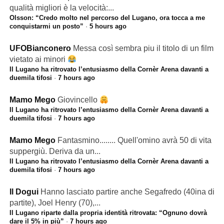
Olsson: “Credo molto nel percorso del Lugano, ora tocca a me
conquistarmi un posto”
·
5 hours ago
UFOBianconero
Messa così sembra piu il titolo di un film
vietato ai minori
Il Lugano ha ritrovato l’entusiasmo della Cornèr Arena davanti a
duemila tifosi
·
7 hours ago
Mamo Mego
Giovincello
Il Lugano ha ritrovato l’entusiasmo della Cornèr Arena davanti a
duemila tifosi
·
7 hours ago
Mamo Mego
Fantasmino........ Quell'omino avrà 50 di vita
suppergiù. Deriva da un...
Il Lugano ha ritrovato l’entusiasmo della Cornèr Arena davanti a
duemila tifosi
·
7 hours ago
Il Dogui
Hanno lasciato partire anche Segafredo (40ina di
partite), Joel Henry (70),...
Il Lugano riparte dalla propria identità ritrovata: “Ognuno dovrà
dare il 5% in più”
·
7 hours ago