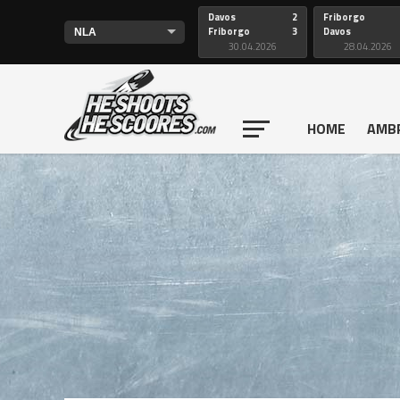
Davos
2
Friborgo
Friborgo
3
Davos
30.04.2026
28.04.2026
HOME
AMB