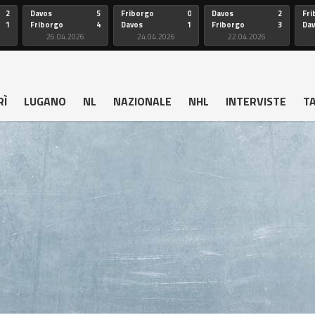
2
Davos
5
Friborgo
0
Davos
2
Fri
1
Friborgo
4
Davos
1
Friborgo
3
Da
26.04.2026
24.04.2026
22.04.2026
RÌ
LUGANO
NL
NAZIONALE
NHL
INTERVISTE
T