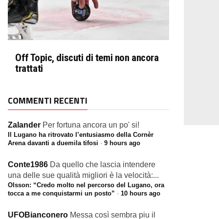
Off Topic, discuti di temi non ancora
trattati
COMMENTI RECENTI
Zalander
Per fortuna ancora un po' si!
Il Lugano ha ritrovato l’entusiasmo della Cornèr
Arena davanti a duemila tifosi
·
9 hours ago
Conte1986
Da quello che lascia intendere
una delle sue qualità migliori è la velocità:...
Olsson: “Credo molto nel percorso del Lugano, ora
tocca a me conquistarmi un posto”
·
10 hours ago
UFOBianconero
Messa così sembra piu il