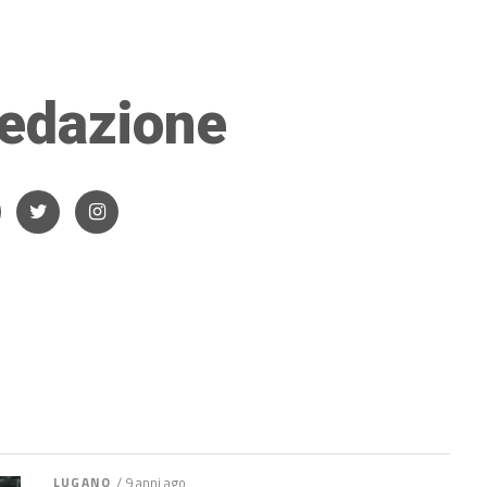
edazione
LUGANO
/ 9 anni ago