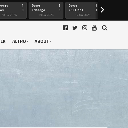
borgo
1
Davos
2
Davos
2
Friborgo
>
vos
3
Friborgo
3
ZSC Lions
1
Ginevra
20.04.2026
18.04.2026
12.04.2026
12.04.2026
ALK
ALTRO
ABOUT