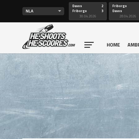
Davos
2
Friborgo
Friborgo
3
Davos
30.04.2026
28.04.2026
HOME
AMB