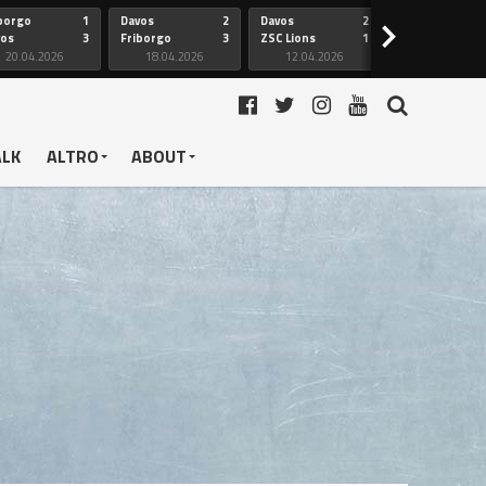
borgo
1
Davos
2
Davos
2
Friborgo
>
vos
3
Friborgo
3
ZSC Lions
1
Ginevra
20.04.2026
18.04.2026
12.04.2026
12.04.2026
ALK
ALTRO
ABOUT