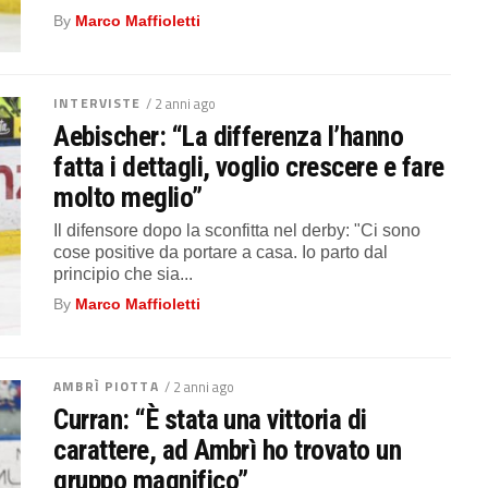
By
Marco Maffioletti
INTERVISTE
/ 2 anni ago
Aebischer: “La differenza l’hanno
fatta i dettagli, voglio crescere e fare
molto meglio”
Il difensore dopo la sconfitta nel derby: "Ci sono
cose positive da portare a casa. Io parto dal
principio che sia...
By
Marco Maffioletti
AMBRÌ PIOTTA
/ 2 anni ago
Curran: “È stata una vittoria di
carattere, ad Ambrì ho trovato un
gruppo magnifico”