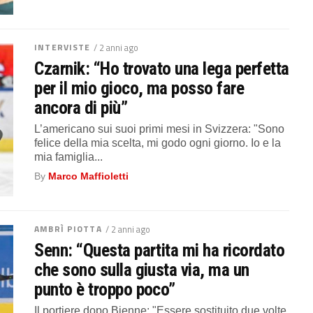
INTERVISTE
/ 2 anni ago
Czarnik: “Ho trovato una lega perfetta
per il mio gioco, ma posso fare
ancora di più”
L’americano sui suoi primi mesi in Svizzera: "Sono
felice della mia scelta, mi godo ogni giorno. Io e la
mia famiglia...
By
Marco Maffioletti
AMBRÌ PIOTTA
/ 2 anni ago
Senn: “Questa partita mi ha ricordato
che sono sulla giusta via, ma un
punto è troppo poco”
Il portiere dopo Bienne: "Essere sostituito due volte