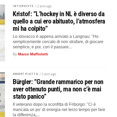
INTERVISTE
/ 2 anni ago
Kristof: “L’hockey in NL è diverso da
quello a cui ero abituato, l’atmosfera
mi ha colpito”
Lo slovacco è appena arrivato a Langnau: "Ho
semplicemente cercato di non strafare, di giocare
semplice, e poi, con il passare...
By
Marco Maffioletti
AMBRÌ PIOTTA
/ 2 anni ago
Bürgler: “Grande rammarico per non
aver ottenuto punti, ma non c’è mai
stato panico”
Il veterano dopo la sconfitta di Friborgo: "Ci è
mancata un po' di energia nel terzo tempo per fare
la differenza,...