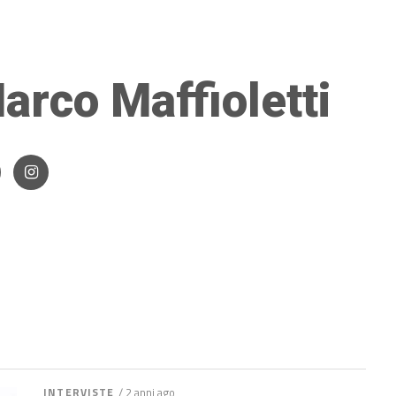
arco Maffioletti
INTERVISTE
/ 2 anni ago