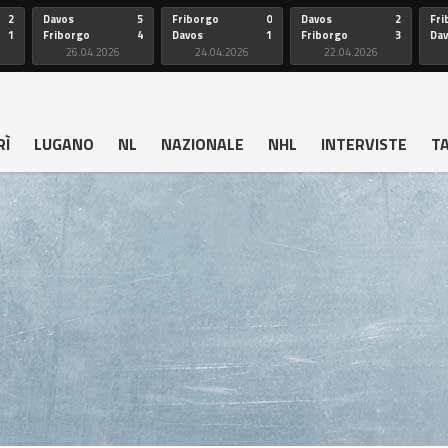
2
Davos
5
Friborgo
0
Davos
2
Fri
1
Friborgo
4
Davos
1
Friborgo
3
Da
26.04.2026
24.04.2026
22.04.2026
RÌ
LUGANO
NL
NAZIONALE
NHL
INTERVISTE
T