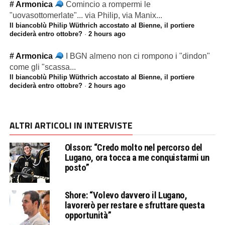
# Armonica
Comincio a rompermi le
"uovasottomerlate"... via Philip, via Manix...
Il biancoblù Philip Wüthrich accostato al Bienne, il portiere
deciderà entro ottobre?
·
2 hours ago
# Armonica
I BGN almeno non ci rompono i "dindon"
come gli "scassa...
Il biancoblù Philip Wüthrich accostato al Bienne, il portiere
deciderà entro ottobre?
·
2 hours ago
ALTRI ARTICOLI IN INTERVISTE
Olsson: “Credo molto nel percorso del
Lugano, ora tocca a me conquistarmi un
posto”
Shore: “Volevo davvero il Lugano,
lavorerò per restare e sfruttare questa
opportunità”