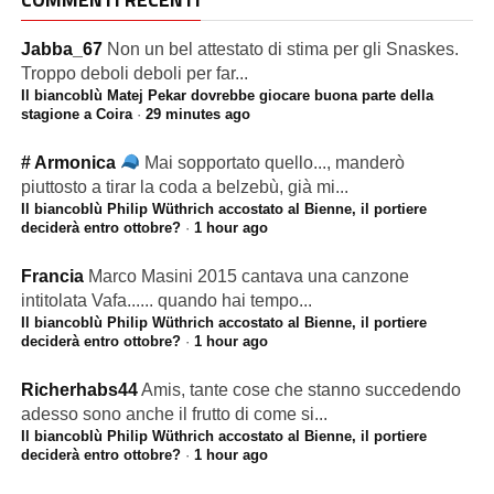
Jabba_67
Non un bel attestato di stima per gli Snaskes.
Troppo deboli deboli per far...
Il biancoblù Matej Pekar dovrebbe giocare buona parte della
stagione a Coira
·
29 minutes ago
# Armonica
Mai sopportato quello..., manderò
piuttosto a tirar la coda a belzebù, già mi...
Il biancoblù Philip Wüthrich accostato al Bienne, il portiere
deciderà entro ottobre?
·
1 hour ago
Francia
Marco Masini 2015 cantava una canzone
intitolata Vafa...... quando hai tempo...
Il biancoblù Philip Wüthrich accostato al Bienne, il portiere
deciderà entro ottobre?
·
1 hour ago
Richerhabs44
Amis, tante cose che stanno succedendo
adesso sono anche il frutto di come si...
Il biancoblù Philip Wüthrich accostato al Bienne, il portiere
deciderà entro ottobre?
·
1 hour ago