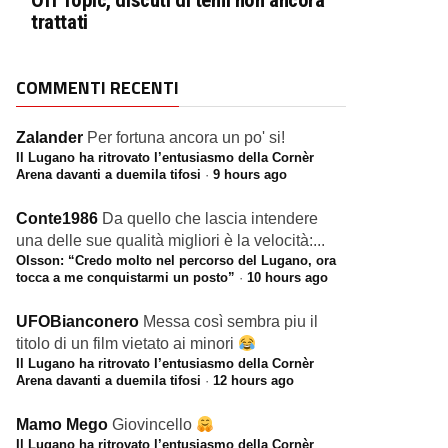
Off Topic, discuti di temi non ancora
trattati
COMMENTI RECENTI
Zalander
Per fortuna ancora un po' si!
Il Lugano ha ritrovato l’entusiasmo della Cornèr
Arena davanti a duemila tifosi
·
9 hours ago
Conte1986
Da quello che lascia intendere
una delle sue qualità migliori è la velocità:...
Olsson: “Credo molto nel percorso del Lugano, ora
tocca a me conquistarmi un posto”
·
10 hours ago
UFOBianconero
Messa così sembra piu il
titolo di un film vietato ai minori
Il Lugano ha ritrovato l’entusiasmo della Cornèr
Arena davanti a duemila tifosi
·
12 hours ago
Mamo Mego
Giovincello
Il Lugano ha ritrovato l’entusiasmo della Cornèr