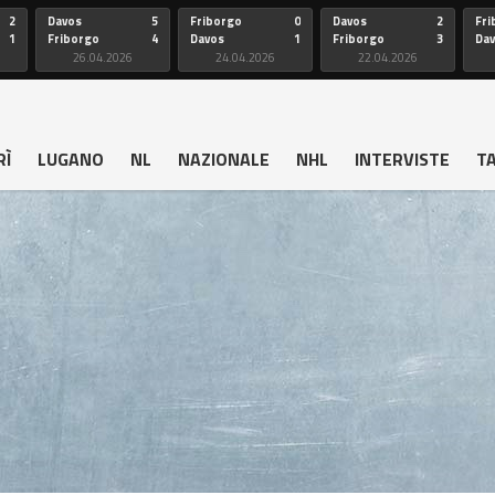
2
Davos
5
Friborgo
0
Davos
2
Fri
1
Friborgo
4
Davos
1
Friborgo
3
Da
26.04.2026
24.04.2026
22.04.2026
RÌ
LUGANO
NL
NAZIONALE
NHL
INTERVISTE
T