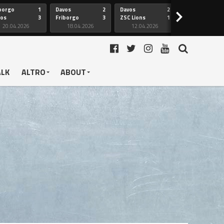
borgo
1
Davos
2
Davos
2
Friborgo
>
vos
3
Friborgo
3
ZSC Lions
1
Ginevra
20.04.2026
18.04.2026
12.04.2026
12.04.2026
ALK
ALTRO
ABOUT