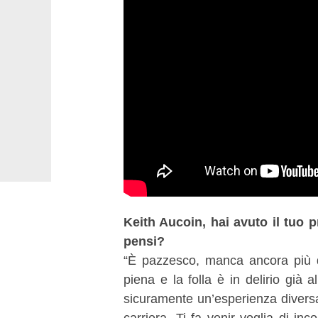
Keith Aucoin, hai avuto il tuo 
pensi?
“È pazzesco, manca ancora più d
piena e la folla è in delirio già 
sicuramente un’esperienza diversa
carriera. Ti fa venir voglia di in