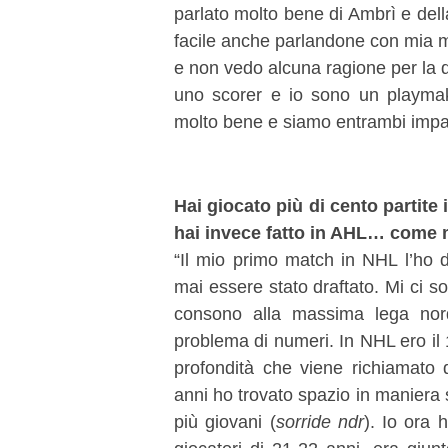
parlato molto bene di Ambrì e dell
facile anche parlandone con mia m
e non vedo alcuna ragione per la 
uno scorer e io sono un playmak
molto bene e siamo entrambi impazi
Hai giocato più di cento partit
hai invece fatto in AHL… come 
“Il mio primo match in NHL l’ho 
mai essere stato draftato. Mi ci so
consono alla massima lega nor
problema di numeri. In NHL ero il 
profondità che viene richiamato q
anni ho trovato spazio in maniera si
più giovani (
sorride ndr
). Io ora 