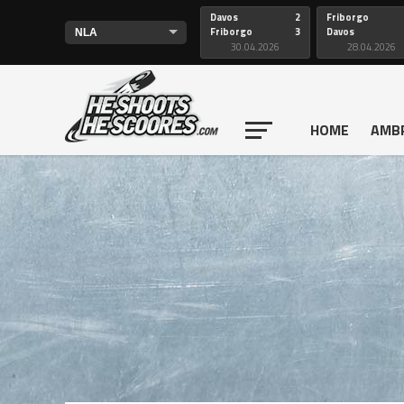
Davos
2
Friborgo
Friborgo
3
Davos
30.04.2026
28.04.2026
HOME
AMB