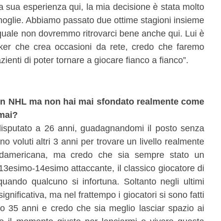
a sua esperienza qui, la mia decisione è stata molto
oglie. Abbiamo passato due ottime stagioni insieme
quale non dovremmo ritrovarci bene anche qui. Lui è
er che crea occasioni da rete, credo che faremo
enti di poter tornare a giocare fianco a fianco”.
e in NHL ma non hai mai sfondato realmente come
mai?
disputato a 26 anni, guadagnandomi il posto senza
no voluti altri 3 anni per trovare un livello realmente
damericana, ma credo che sia sempre stato un
13esimo-14esimo attaccante, il classico giocatore di
uando qualcuno si infortuna. Soltanto negli ultimi
gnificativa, ma nel frattempo i giocatori si sono fatti
ho 35 anni e credo che sia meglio lasciar spazio ai