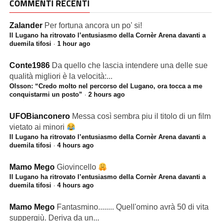
COMMENTI RECENTI
Zalander
Per fortuna ancora un po' si!
Il Lugano ha ritrovato l’entusiasmo della Cornèr Arena davanti a
duemila tifosi
·
1 hour ago
Conte1986
Da quello che lascia intendere una delle sue
qualità migliori è la velocità:...
Olsson: “Credo molto nel percorso del Lugano, ora tocca a me
conquistarmi un posto”
·
2 hours ago
UFOBianconero
Messa così sembra piu il titolo di un film
vietato ai minori
Il Lugano ha ritrovato l’entusiasmo della Cornèr Arena davanti a
duemila tifosi
·
4 hours ago
Mamo Mego
Giovincello
Il Lugano ha ritrovato l’entusiasmo della Cornèr Arena davanti a
duemila tifosi
·
4 hours ago
Mamo Mego
Fantasmino........ Quell'omino avrà 50 di vita
suppergiù. Deriva da un...