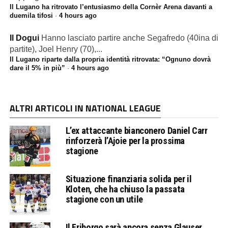
Il Lugano ha ritrovato l’entusiasmo della Cornèr Arena davanti a
duemila tifosi
·
4 hours ago
Il Dogui
Hanno lasciato partire anche Segafredo (40ina di
partite), Joel Henry (70),...
Il Lugano riparte dalla propria identità ritrovata: “Ognuno dovrà
dare il 5% in più”
·
4 hours ago
ALTRI ARTICOLI IN NATIONAL LEAGUE
L’ex attaccante bianconero Daniel Carr
rinforzerà l’Ajoie per la prossima
stagione
Situazione finanziaria solida per il
Kloten, che ha chiuso la passata
stagione con un utile
Il Friborgo sarà ancora senza Glauser