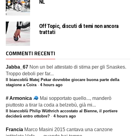
NL
Off Topic, discuti di temi non ancora
trattati
COMMENTI RECENTI
Jabba_67
Non un bel attestato di stima per gli Snaskes.
Troppo deboli per far...
Il biancoblù Matej Pekar dovrebbe giocare buona parte della
stagione a Coira
·
4 hours ago
# Armonica
Mai sopportato quello..., manderò
piuttosto a tirar la coda a belzebù, già mi...
Il biancoblù Philip Wüthrich accostato al Bienne, il portiere
deciderà entro ottobre?
·
4 hours ago
Francia
Marco Masini 2015 cantava una canzone