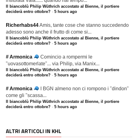
intitolata Vafa...... quando hai tempo...
Il biancoblù Philip Wüthrich accostato al Bienne, il portiere
deciderà entro ottobre?
·
5 hours ago
Richerhabs44
Amis, tante cose che stanno succedendo
adesso sono anche il frutto di come si...
Il biancoblù Philip Wüthrich accostato al Bienne, il portiere
deciderà entro ottobre?
·
5 hours ago
# Armonica
Comincio a rompermi le
"uovasottomerlate"... via Philip, via Manix...
Il biancoblù Philip Wüthrich accostato al Bienne, il portiere
deciderà entro ottobre?
·
5 hours ago
# Armonica
I BGN almeno non ci rompono i "dindon"
come gli "scassa...
Il biancoblù Philip Wüthrich accostato al Bienne, il portiere
deciderà entro ottobre?
·
5 hours ago
ALTRI ARTICOLI IN KHL