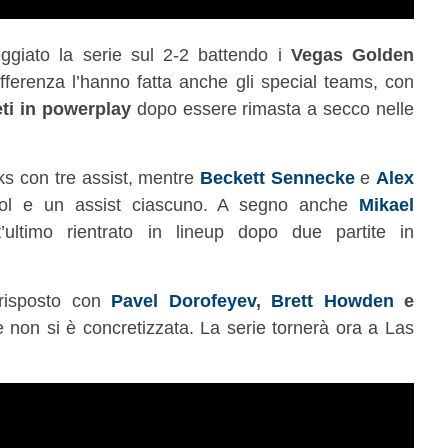
giato la serie sul 2-2 battendo i
Vegas Golden
fferenza l’hanno fatta anche gli special teams, con
eti in powerplay
dopo essere rimasta a secco nelle
ks con tre assist, mentre
Beckett Sennecke
e
Alex
l e un assist ciascuno. A segno anche
Mikael
’ultimo rientrato in lineup dopo due partite in
risposto con
Pavel Dorofeyev
,
Brett Howden
e
e non si è concretizzata. La serie tornerà ora a Las