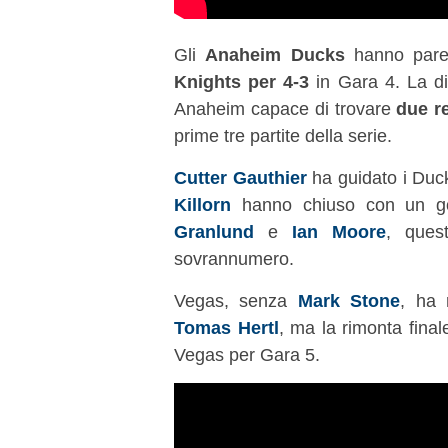
Gli
Anaheim Ducks
hanno pareg
Knights per 4-3
in Gara 4. La di
Anaheim capace di trovare
due r
prime tre partite della serie.
Cutter Gauthier
ha guidato i Duc
Killorn
hanno chiuso con un go
Granlund
e
Ian Moore
, quest
sovrannumero.
Vegas, senza
Mark Stone
, ha 
Tomas Hertl
, ma la rimonta final
Vegas per Gara 5.