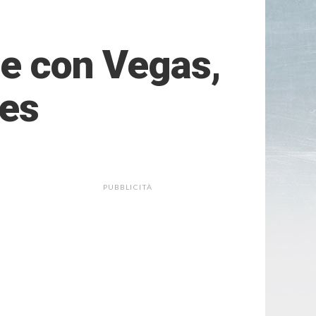
ie con Vegas,
res
PUBBLICITÀ