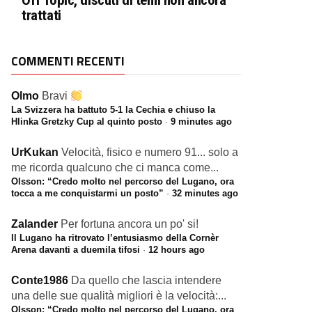
Off Topic, discuti di temi non ancora
trattati
COMMENTI RECENTI
Olmo
Bravi
La Svizzera ha battuto 5-1 la Cechia e chiuso la
Hlinka Gretzky Cup al quinto posto
·
9 minutes ago
UrKukan
Velocità, fisico e numero 91... solo a
me ricorda qualcuno che ci manca come...
Olsson: “Credo molto nel percorso del Lugano, ora
tocca a me conquistarmi un posto”
·
32 minutes ago
Zalander
Per fortuna ancora un po' si!
Il Lugano ha ritrovato l’entusiasmo della Cornèr
Arena davanti a duemila tifosi
·
12 hours ago
Conte1986
Da quello che lascia intendere
una delle sue qualità migliori è la velocità:...
Olsson: “Credo molto nel percorso del Lugano, ora