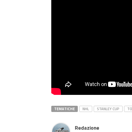
TEMATICHE
NHL
STANLEY CUP
T
Redazione