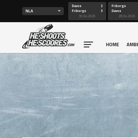
Davos
2
Friborgo
Friborgo
3
Davos
30.04.2026
28.04.2026
HOME
AMB