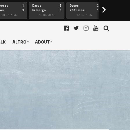
borgo
1
Davos
2
Davos
2
Friborgo
>
vos
3
Friborgo
3
ZSC Lions
1
Ginevra
20.04.2026
18.04.2026
12.04.2026
12.04.2026
ALK
ALTRO
ABOUT