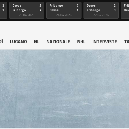
2
Davos
5
Friborgo
0
Davos
2
Fri
1
Friborgo
4
Davos
1
Friborgo
3
Da
26.04.2026
24.04.2026
22.04.2026
RÌ
LUGANO
NL
NAZIONALE
NHL
INTERVISTE
T