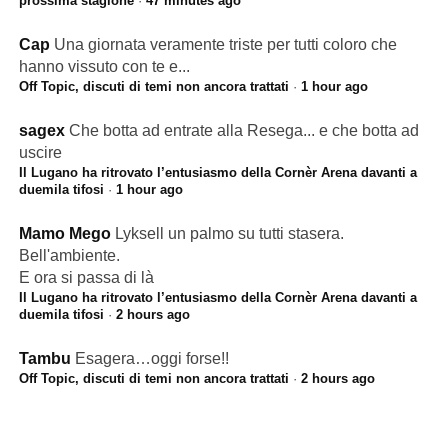
prossima stagione
·
47 minutes ago
Cap
Una giornata veramente triste per tutti coloro che
hanno vissuto con te e...
Off Topic, discuti di temi non ancora trattati
·
1 hour ago
sagex
Che botta ad entrate alla Resega... e che botta ad
uscire
Il Lugano ha ritrovato l’entusiasmo della Cornèr Arena davanti a
duemila tifosi
·
1 hour ago
Mamo Mego
Lyksell un palmo su tutti stasera.
Bell'ambiente.
E ora si passa di là
Il Lugano ha ritrovato l’entusiasmo della Cornèr Arena davanti a
duemila tifosi
·
2 hours ago
Tambu
Esagera…oggi forse!!
Off Topic, discuti di temi non ancora trattati
·
2 hours ago