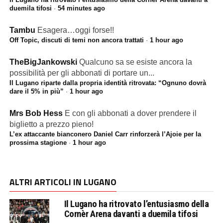
duemila tifosi
·
54 minutes ago
Tambu
Esagera…oggi forse!!
Off Topic, discuti di temi non ancora trattati
·
1 hour ago
TheBigJankowski
Qualcuno sa se esiste ancora la
possibilità per gli abbonati di portare un...
Il Lugano riparte dalla propria identità ritrovata: “Ognuno dovrà
dare il 5% in più”
·
1 hour ago
Mrs Bob Hess
E con gli abbonati a dover prendere il
biglietto a prezzo pieno!
L’ex attaccante bianconero Daniel Carr rinforzerà l’Ajoie per la
prossima stagione
·
1 hour ago
ALTRI ARTICOLI IN LUGANO
Il Lugano ha ritrovato l’entusiasmo della
Cornèr Arena davanti a duemila tifosi