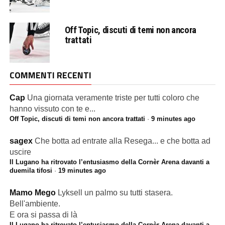
Off Topic, discuti di temi non ancora
trattati
COMMENTI RECENTI
Cap
Una giornata veramente triste per tutti coloro che
hanno vissuto con te e...
Off Topic, discuti di temi non ancora trattati
·
9 minutes ago
sagex
Che botta ad entrate alla Resega... e che botta ad
uscire
Il Lugano ha ritrovato l’entusiasmo della Cornèr Arena davanti a
duemila tifosi
·
19 minutes ago
Mamo Mego
Lyksell un palmo su tutti stasera.
Bell'ambiente.
E ora si passa di là
Il Lugano ha ritrovato l’entusiasmo della Cornèr Arena davanti a