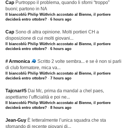
Cap
Purtroppo il problema, quando li sforni “troppo”
buoni; partono in NA
Il biancoblù Philip Wüthrich accostato al Bienne, il portiere
deciderà entro ottobre?
·
6 hours ago
Cap
Sono di altra opinione. Molti portieri CH a
disposizione di cui molti giovani...
Il biancoblù Philip Wüthrich accostato al Bienne, il portiere
deciderà entro ottobre?
·
6 hours ago
# Armonica
Scritto 2 volte sembra... e se è non si parli
di club formatore, mica va...
Il biancoblù Philip Wüthrich accostato al Bienne, il portiere
deciderà entro ottobre?
·
7 hours ago
Tajcnar#5
Dai Mc, prima da mandal a chel paes,
aspettiamo l’ufficialità e poi ne...
Il biancoblù Philip Wüthrich accostato al Bienne, il portiere
deciderà entro ottobre?
·
8 hours ago
Jean-Guy
È letteralmente l’unica squadra che sta
sfornando di recente giovani di...