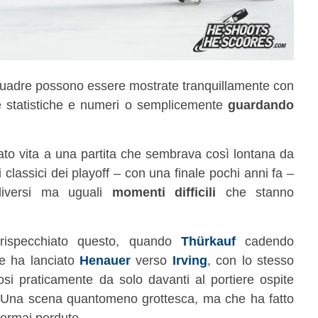
 squadre possono essere mostrate tranquillamente con
tre statistiche e numeri o semplicemente
guardando
o vita a una partita che sembrava così lontana da
i classici dei playoff – con una finale pochi anni fa –
 diversi ma uguali
momenti difficili
che stanno
 rispecchiato questo, quando
Thürkauf
cadendo
e ha lanciato
Henauer
verso
Irving
, con lo stesso
si praticamente da solo davanti al portiere ospite
. Una scena quantomeno grottesca, ma che ha fatto
 ormai perdute.