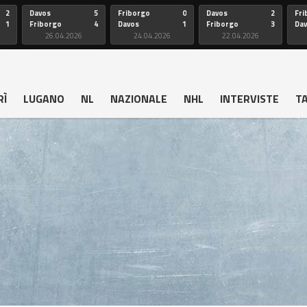
2
Davos
5
Friborgo
0
Davos
2
Fri
1
Friborgo
4
Davos
1
Friborgo
3
Da
26.04.2026
24.04.2026
22.04.2026
RÌ
LUGANO
NL
NAZIONALE
NHL
INTERVISTE
T