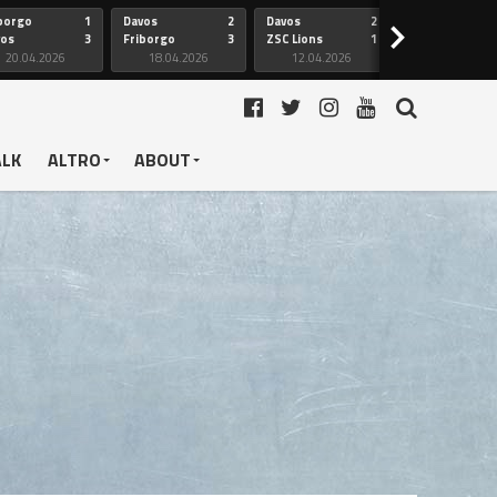
borgo
1
Davos
2
Davos
2
Friborgo
>
vos
3
Friborgo
3
ZSC Lions
1
Ginevra
20.04.2026
18.04.2026
12.04.2026
12.04.2026
ALK
ALTRO
ABOUT