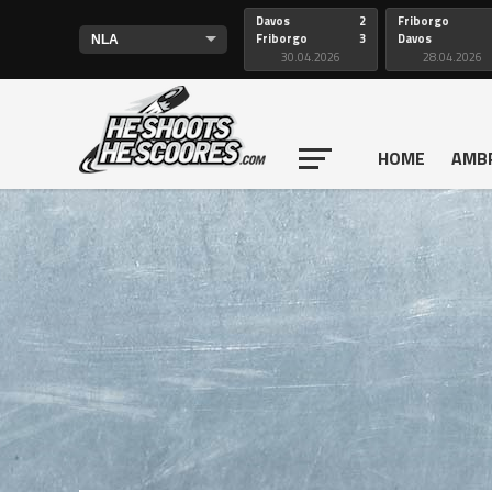
Davos
2
Friborgo
Friborgo
3
Davos
30.04.2026
28.04.2026
HOME
AMB