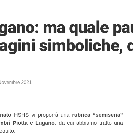
ugano: ma quale pau
agini simboliche, d
Novembre 2021
nato
HSHS vi proporrà una
rubrica “semiseria”
mbrì Piotta
e
Lugano
, da cui abbiamo tratto una
eguito.