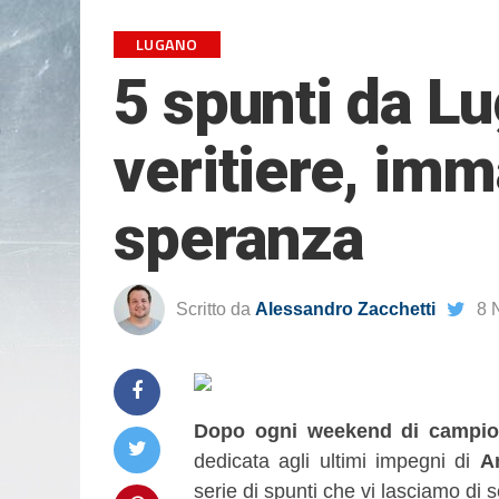
LUGANO
5 spunti da L
veritiere, imm
speranza
Scritto da
Alessandro Zacchetti
8 
D
opo ogni weekend di campio
dedicata agli ultimi impegni di
A
serie di spunti che vi lasciamo di s