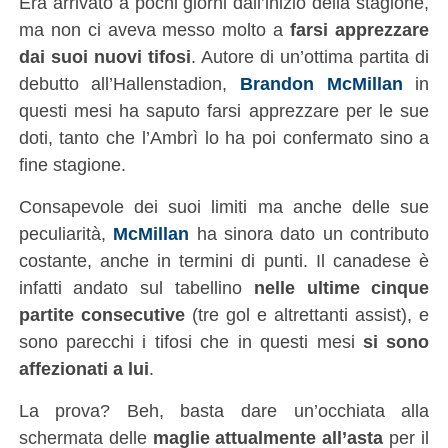
Era arrivato a pochi giorni dall’inizio della stagione,
ma non ci aveva messo molto a
farsi apprezzare
dai suoi nuovi tifosi
. Autore di un’ottima partita di
debutto all’Hallenstadion,
Brandon McMillan
in
questi mesi ha saputo farsi apprezzare per le sue
doti, tanto che l’Ambrì lo ha poi confermato sino a
fine stagione.
Consapevole dei suoi limiti ma anche delle sue
peculiarità,
McMillan
ha sinora dato un contributo
costante, anche in termini di punti. Il canadese è
infatti andato sul tabellino
nelle ultime cinque
partite consecutive
(tre gol e altrettanti assist), e
sono parecchi i tifosi che in questi mesi
si sono
affezionati a lui
.
La prova? Beh, basta dare un’occhiata alla
schermata delle
maglie attualmente all’asta
per il