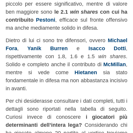
piccolo per essere significativo, mentre di valore
ben maggiore sono
le 2.1
win shares
con cui ha
contribuito
Pestoni
, efficace sul fronte offensivo
ma anche mediamente solido in difesa.
Dietro di lui ci sono tre difensori, ovvero
Michael
Fora
,
Yanik Burren
e
Isacco Dotti
,
rispettivamente con 1.8, 1.6 e 1.5
win shares
.
Solido e completo anche il contributo di
McMillan
,
mentre si vede come
Hietanen
sia stato
fondamentale in difesa ma non abbastanza incisivo
in avanti.
Per chi desiderasse consultare i dati completi, tutti i
dettagli sono riportati nella tabella di seguito.
Curiosi invece di conoscere
i giocatori più
determinanti dell’intera lega?
Considerando chi
ha giocato almeno 20 partite al vertice troviamo