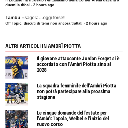
Il Lugano ha ritrovato l’entusiasmo della Cornèr Arena davanti a
duemila tifosi
·
2 hours ago
Tambu
Esagera…oggi forse!!
Off Topic, discuti di temi non ancora trattati
·
2 hours ago
ALTRI ARTICOLI IN AMBRÌ PIOTTA
Il giovane attaccante Jordan Forget si è
accordato con l’Ambrì Piotta sino al
2028
La squadra femminile dell’Ambrì Piotta
non potrà partecipare alla prossima
stagione
Le cinque domande dell’estate per
l’Ambrì: Tapola, Weibel e l’inizio del
nuovo corso