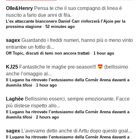
Olle&Henry
Pensa te che il suo compagno di linea é
riuscito a farlo due anni di fila.
L’ex attaccante bianconero Daniel Carr rinforzerà l’Ajoie per la
prossima stagione
·
52 minutes ago
sagex
Guardando i freddi numeri, hanno più o meno vinto
entrambe un fottìo di...
Off Topic, discuti di temi non ancora trattati
·
1 hour ago
KJ25
Fantastiche le maglie pre-season!!!
(bellissimo
anche l’omaggio al...
Il Lugano ha ritrovato l’entusiasmo della Cornèr Arena davanti a
duemila tifosi
·
1 hour ago
Laghèe
Bellissimo esserci, sempre emozionante. Facce
più distese rispetto allo...
Il Lugano ha ritrovato l’entusiasmo della Cornèr Arena davanti a
duemila tifosi
·
2 hours ago
sagex
L'avevamo detto anche di Arttu dopo questo goal...
Il Lugano ha ritrovato l’entusiasmo della Cornèr Arena davanti a