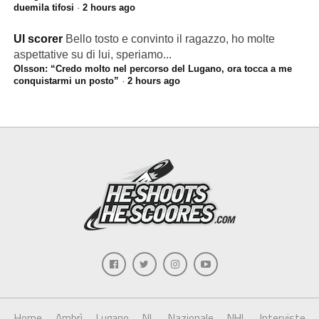
duemila tifosi
·
2 hours ago
Ul scorer
Bello tosto e convinto il ragazzo, ho molte
aspettative su di lui, speriamo...
Olsson: “Credo molto nel percorso del Lugano, ora tocca a me
conquistarmi un posto”
·
2 hours ago
Home
Ambrì
Lugano
NL
Nazionale
NHL
Interviste