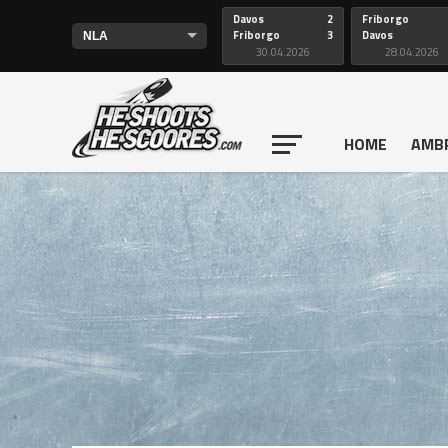
Davos
2
Friborgo
Friborgo
3
Davos
30.04.2026
28.04.2026
HOME
AMB