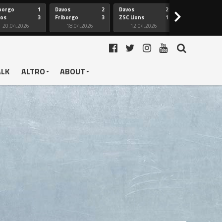
borgo
1
Davos
2
Davos
2
Friborgo
>
vos
3
Friborgo
3
ZSC Lions
1
Ginevra
20.04.2026
18.04.2026
12.04.2026
12.04.2026
ALK
ALTRO
ABOUT