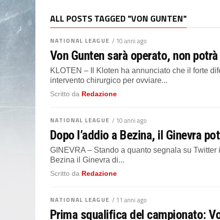
ALL POSTS TAGGED "VON GUNTEN"
NATIONAL LEAGUE
/ 10 anni ago
Von Gunten sarà operato, non potrà 
KLOTEN – Il Kloten ha annunciato che il forte di
intervento chirurgico per ovviare...
Scritto da
Redazione
NATIONAL LEAGUE
/ 10 anni ago
Dopo l’addio a Bezina, il Ginevra p
GINEVRA – Stando a quanto segnala su Twitter il 
Bezina il Ginevra di...
Scritto da
Redazione
NATIONAL LEAGUE
/ 11 anni ago
Prima squalifica del campionato: Vo