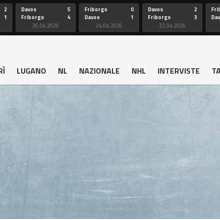
2
Davos
5
Friborgo
0
Davos
2
Fri
1
Friborgo
4
Davos
1
Friborgo
3
Da
26.04.2026
24.04.2026
22.04.2026
RÌ
LUGANO
NL
NAZIONALE
NHL
INTERVISTE
T