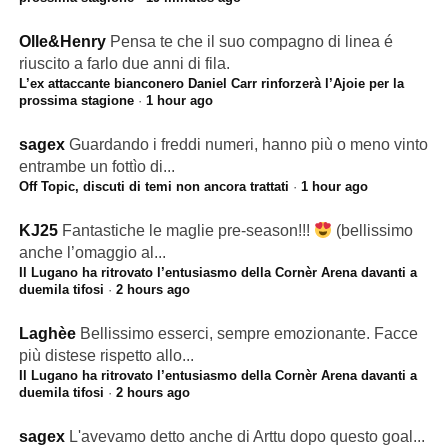
Olle&Henry
Pensa te che il suo compagno di linea é
riuscito a farlo due anni di fila.
L’ex attaccante bianconero Daniel Carr rinforzerà l’Ajoie per la
prossima stagione
·
1 hour ago
sagex
Guardando i freddi numeri, hanno più o meno vinto
entrambe un fottìo di...
Off Topic, discuti di temi non ancora trattati
·
1 hour ago
KJ25
Fantastiche le maglie pre-season!!!
(bellissimo
anche l’omaggio al...
Il Lugano ha ritrovato l’entusiasmo della Cornèr Arena davanti a
duemila tifosi
·
2 hours ago
Laghèe
Bellissimo esserci, sempre emozionante. Facce
più distese rispetto allo...
Il Lugano ha ritrovato l’entusiasmo della Cornèr Arena davanti a
duemila tifosi
·
2 hours ago
sagex
L'avevamo detto anche di Arttu dopo questo goal...