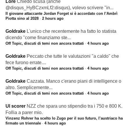
Lore
Chiedo scusa (anche
@disqus_HyBCzxmLf2:disqus), volevo scrivere "in...
Il giovane attaccante Jordan Forget si è accordato con l’Ambrì
Piotta sino al 2028
·
2 hours ago
Goldrake
L'unico che recentemente ha fatto lo statista
dicendo "come finanziamo ste...
Off Topic, discuti di temi non ancora trattati
·
4 hours ago
Goldrake
Peccato che tutte le valutazioni "a caldo" che
fece furono errate....
Off Topic, discuti di temi non ancora trattati
·
4 hours ago
Goldrake
Cazzata. Manco c'erano piani di intelligence o
altro. Semplicemente...
Off Topic, discuti di temi non ancora trattati
·
4 hours ago
Ul scorer
NZZ che spara uno stipendio tra i 750 e 800 K.
Follia a parer mio.
Vinzenz Rohrer ha scelto lo Zugo per il suo futuro, l’austriaco ha
firmato un triennale
·
4 hours ago