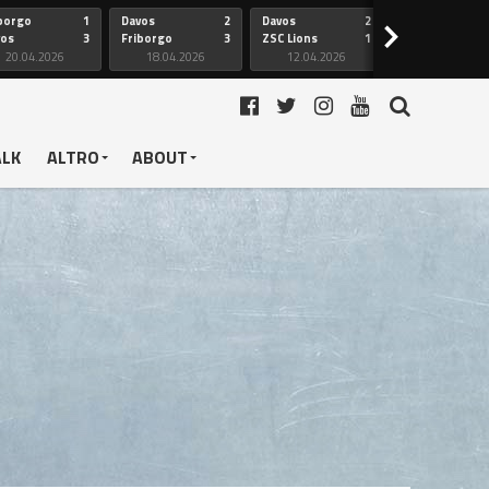
borgo
1
Davos
2
Davos
2
Friborgo
>
vos
3
Friborgo
3
ZSC Lions
1
Ginevra
20.04.2026
18.04.2026
12.04.2026
12.04.2026
ALK
ALTRO
ABOUT