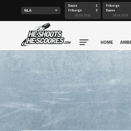
Davos
2
Friborgo
Friborgo
3
Davos
30.04.2026
28.04.2026
HOME
AMB