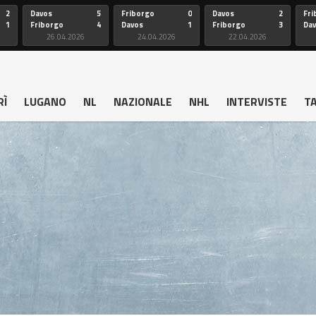
2
Davos
5
Friborgo
0
Davos
2
Fri
1
Friborgo
4
Davos
1
Friborgo
3
Da
26.04.2026
24.04.2026
22.04.2026
RÌ
LUGANO
NL
NAZIONALE
NHL
INTERVISTE
T