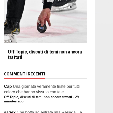
Off Topic, discuti di temi non ancora
trattati
COMMENTI RECENTI
Cap
Una giornata veramente triste per tutti
coloro che hanno vissuto con te e...
Off Topic, discuti di temi non ancora trattati
·
29
minutes ago
sagex
Che botta ad entrate alla Resega... e