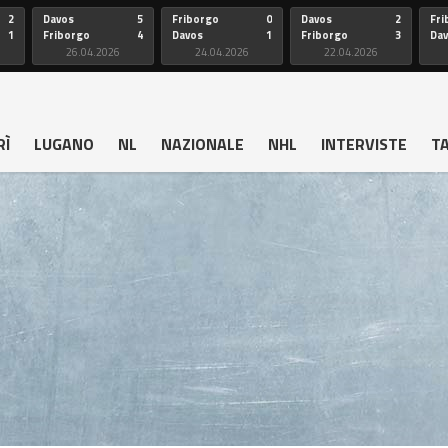
2
Davos
5
Friborgo
0
Davos
2
Fri
1
Friborgo
4
Davos
1
Friborgo
3
Da
26.04.2026
24.04.2026
22.04.2026
RÌ
LUGANO
NL
NAZIONALE
NHL
INTERVISTE
T