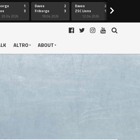
borgo
1
Davos
2
Davos
2
Friborgo
>
vos
3
Friborgo
3
ZSC Lions
1
Ginevra
20.04.2026
18.04.2026
12.04.2026
12.04.2026
ALK
ALTRO
ABOUT