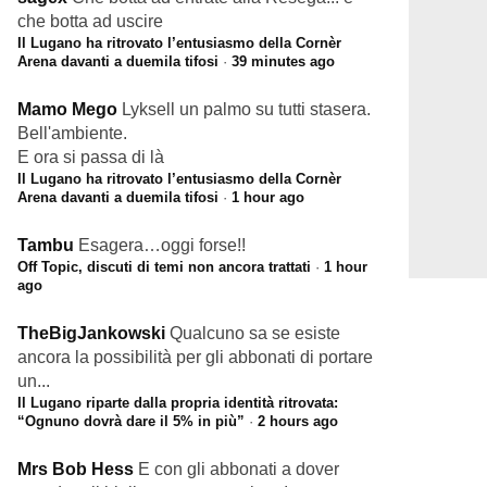
che botta ad uscire
Il Lugano ha ritrovato l’entusiasmo della Cornèr
Arena davanti a duemila tifosi
·
39 minutes ago
Mamo Mego
Lyksell un palmo su tutti stasera.
Bell'ambiente.
E ora si passa di là
Il Lugano ha ritrovato l’entusiasmo della Cornèr
Arena davanti a duemila tifosi
·
1 hour ago
Tambu
Esagera…oggi forse!!
Off Topic, discuti di temi non ancora trattati
·
1 hour
ago
TheBigJankowski
Qualcuno sa se esiste
ancora la possibilità per gli abbonati di portare
un...
Il Lugano riparte dalla propria identità ritrovata:
“Ognuno dovrà dare il 5% in più”
·
2 hours ago
Mrs Bob Hess
E con gli abbonati a dover