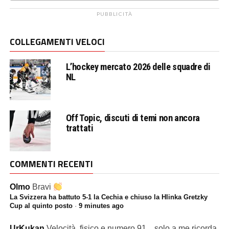
PUBBLICITÀ
COLLEGAMENTI VELOCI
L’hockey mercato 2026 delle squadre di
NL
Off Topic, discuti di temi non ancora
trattati
COMMENTI RECENTI
Olmo
Bravi
La Svizzera ha battuto 5-1 la Cechia e chiuso la Hlinka Gretzky
Cup al quinto posto
·
9 minutes ago
UrKukan
Velocità, fisico e numero 91... solo a me ricorda