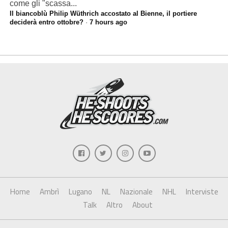
come gli "scassa...
Il biancoblù Philip Wüthrich accostato al Bienne, il portiere
deciderà entro ottobre?
·
7 hours ago
Home
Ambrì
Lugano
NL
Nazionale
NHL
Interviste
Talk
Altro
About