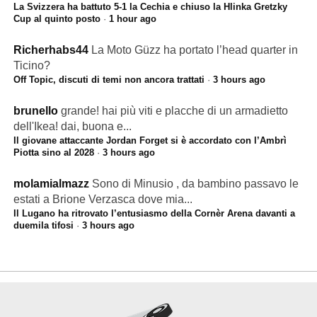
La Svizzera ha battuto 5-1 la Cechia e chiuso la Hlinka Gretzky
Cup al quinto posto
·
1 hour ago
Richerhabs44
La Moto Güzz ha portato l’head quarter in
Ticino?
Off Topic, discuti di temi non ancora trattati
·
3 hours ago
brunello
grande! hai più viti e placche di un armadietto
dell'Ikea! dai, buona e...
Il giovane attaccante Jordan Forget si è accordato con l’Ambrì
Piotta sino al 2028
·
3 hours ago
molamialmazz
Sono di Minusio , da bambino passavo le
estati a Brione Verzasca dove mia...
Il Lugano ha ritrovato l’entusiasmo della Cornèr Arena davanti a
duemila tifosi
·
3 hours ago