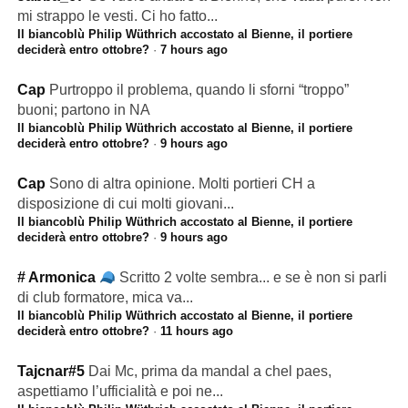
mi strappo le vesti. Ci ho fatto...
Il biancoblù Philip Wüthrich accostato al Bienne, il portiere
deciderà entro ottobre?
·
7 hours ago
Cap
Purtroppo il problema, quando li sforni “troppo”
buoni; partono in NA
Il biancoblù Philip Wüthrich accostato al Bienne, il portiere
deciderà entro ottobre?
·
9 hours ago
Cap
Sono di altra opinione. Molti portieri CH a
disposizione di cui molti giovani...
Il biancoblù Philip Wüthrich accostato al Bienne, il portiere
deciderà entro ottobre?
·
9 hours ago
# Armonica
Scritto 2 volte sembra... e se è non si parli
di club formatore, mica va...
Il biancoblù Philip Wüthrich accostato al Bienne, il portiere
deciderà entro ottobre?
·
11 hours ago
Tajcnar#5
Dai Mc, prima da mandal a chel paes,
aspettiamo l’ufficialità e poi ne...