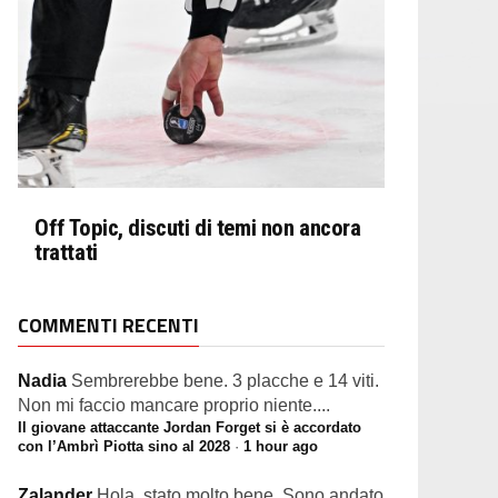
Off Topic, discuti di temi non ancora
trattati
COMMENTI RECENTI
Nadia
Sembrerebbe bene. 3 placche e 14 viti.
Non mi faccio mancare proprio niente....
Il giovane attaccante Jordan Forget si è accordato
con l’Ambrì Piotta sino al 2028
·
1 hour ago
Zalander
Hola, stato molto bene. Sono andato