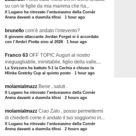
su con le figlie da mia mamma che ha...
Il Lugano ha ritrovato l’entusiasmo della Cornèr
Arena davanti a duemila tifosi
·
1 hour ago
brunello
com'è andato l'intevento?
Il giovane attaccante Jordan Forget si è accordato
con l’Ambrì Piotta sino al 2028
·
1 hour ago
Franco 63
OFF TOPIC Auguri al nostro
ineguagliabile, inimitabile, figlio della valle,...
La Svizzera ha battuto 5-1 la Cechia e chiuso la
Hlinka Gretzky Cup al quinto posto
·
1 hour ago
molamialmazz
Bene , saluti .
Il Lugano ha ritrovato l’entusiasmo della Cornèr
Arena davanti a duemila tifosi
·
2 hours ago
molamialmazz
Ciao Zalo , posso permettermi
di chiederti come è andato il tuo soggiorno in...
Il Lugano ha ritrovato l’entusiasmo della Cornèr
Arena davanti a duemila tifosi
·
2 hours ago