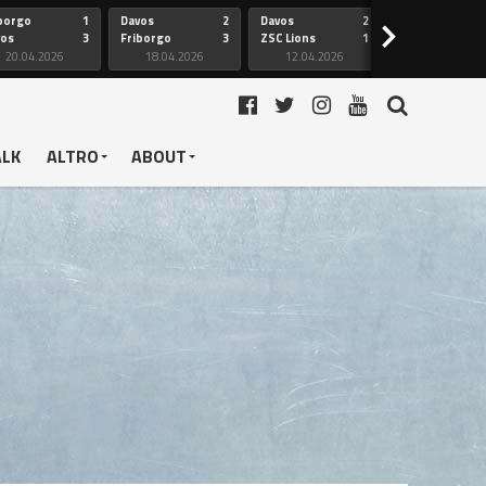
borgo
1
Davos
2
Davos
2
Friborgo
>
vos
3
Friborgo
3
ZSC Lions
1
Ginevra
20.04.2026
18.04.2026
12.04.2026
12.04.2026
ALK
ALTRO
ABOUT