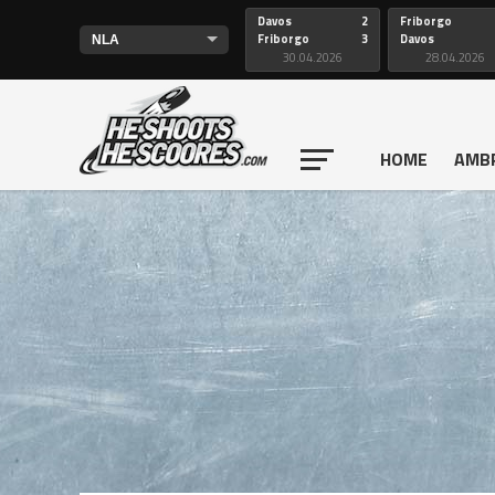
Davos
2
Friborgo
Friborgo
3
Davos
30.04.2026
28.04.2026
HOME
AMB