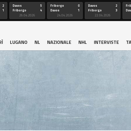
2
Davos
5
Friborgo
0
Davos
2
Fri
1
Friborgo
4
Davos
1
Friborgo
3
Da
26.04.2026
24.04.2026
22.04.2026
RÌ
LUGANO
NL
NAZIONALE
NHL
INTERVISTE
T