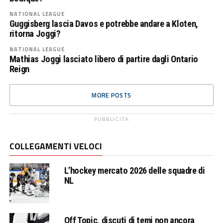
NATIONAL LEAGUE
Guggisberg lascia Davos e potrebbe andare a Kloten,
ritorna Joggi?
NATIONAL LEAGUE
Mathias Joggi lasciato libero di partire dagli Ontario
Reign
MORE POSTS
PUBBLICITÀ
COLLEGAMENTI VELOCI
L’hockey mercato 2026 delle squadre di
NL
Off Topic, discuti di temi non ancora