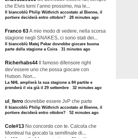
che Elvis torni l’anno prossimo, ma le...
Il biancoblù Philip Wüthrich accostato al Bienne, il
portiere deciderà entro ottobre?
·
28 minutes ago
Franco 63
A mio modo di vedere, nella scorsa
stagione negli SNAKES, ci sono stati dei...
Il biancoblù Matej Pekar dovrebbe giocare buona
parte della stagione a Coira
·
31 minutes ago
Richerhabs44
Il famoso difensore right
dev’essere uno che possa giocare con
Hutson. Non...
La NHL amplierà la sua stagione a 84 partite e
prenderà il via già il 29 settembre
·
32 minutes ago
ul_ferro
dovrebbe essere JvP che parte
Il biancoblù Philip Wüthrich accostato al Bienne, il
portiere deciderà entro ottobre?
·
52 minutes ago
Cole#13
No concordo con te. Calcola che
Montreal ha giocato la semifinale di...