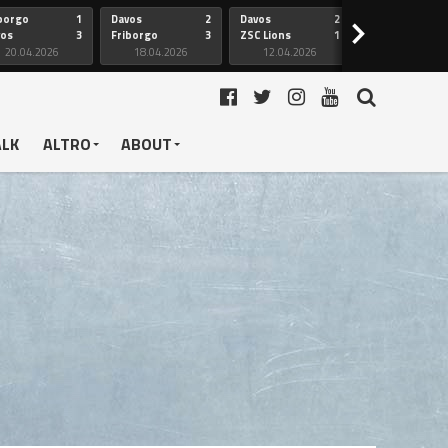
borgo
1
Davos
2
Davos
2
Friborgo
>
vos
3
Friborgo
3
ZSC Lions
1
Ginevra
20.04.2026
18.04.2026
12.04.2026
12.04.2026
ALK
ALTRO
ABOUT