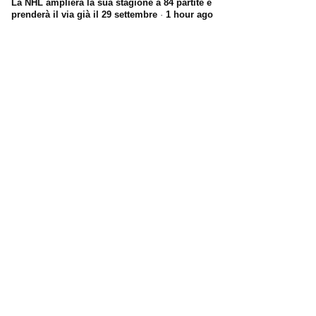
La NHL amplierà la sua stagione a 84 partite e
prenderà il via già il 29 settembre
·
1 hour ago