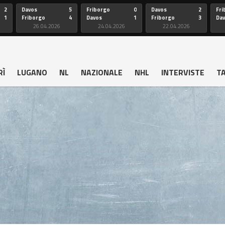
2
Davos
5
Friborgo
0
Davos
2
Fri
1
Friborgo
4
Davos
1
Friborgo
3
Da
26.04.2026
24.04.2026
22.04.2026
RÌ
LUGANO
NL
NAZIONALE
NHL
INTERVISTE
T