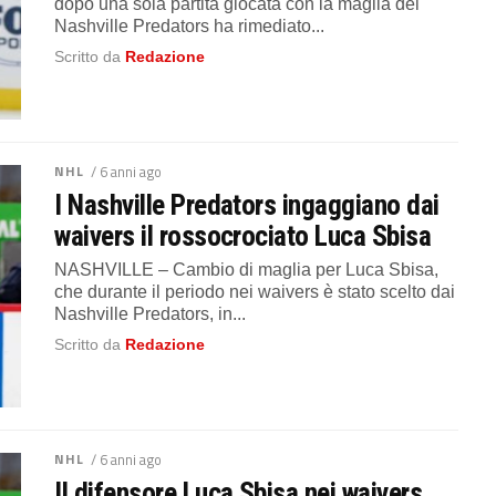
dopo una sola partita giocata con la maglia dei
Nashville Predators ha rimediato...
Scritto da
Redazione
NHL
/ 6 anni ago
I Nashville Predators ingaggiano dai
waivers il rossocrociato Luca Sbisa
NASHVILLE – Cambio di maglia per Luca Sbisa,
che durante il periodo nei waivers è stato scelto dai
Nashville Predators, in...
Scritto da
Redazione
NHL
/ 6 anni ago
Il difensore Luca Sbisa nei waivers,