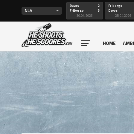
Davos
2
Friborgo
Friborgo
3
Davos
30.04.2026
28.04.2026
HOME
AMB