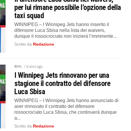
per lui rimane possibile l’opzione della
taxi squad
WINNIPEG – I Winnipeg Jets hanno inserito il
difensore Luca Sbisa nella lista dei waivers,
dunque il rossocrociato non inizierà l’imminente...
Scritto da
Redazione
NHL
/ 6 anni ago
I Winnipeg Jets rinnovano per una
stagione il contratto del difensore
Luca Sbisa
WINNIPEG – I Winnipeg Jets hanno annunciato di
aver rinnovato il contratto del difensore
rossocrociato Luca Sbisa, che continuerà dunque
a...
Scritto da
Redazione