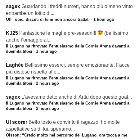
sagex
Guardando i freddi numeri, hanno più o meno vinto
entrambe un fottìo di...
Off Topic, discuti di temi non ancora trattati
·
1 hour ago
KJ25
Fantastiche le maglie pre-season!!!
(bellissimo
anche l’omaggio al...
Il Lugano ha ritrovato l’entusiasmo della Cornèr Arena davanti a
duemila tifosi
·
1 hour ago
Laghèe
Bellissimo esserci, sempre emozionante. Facce
più distese rispetto allo...
Il Lugano ha ritrovato l’entusiasmo della Cornèr Arena davanti a
duemila tifosi
·
2 hours ago
sagex
L'avevamo detto anche di Arttu dopo questo goal...
Il Lugano ha ritrovato l’entusiasmo della Cornèr Arena davanti a
duemila tifosi
·
2 hours ago
Ul scorer
Bello tosto e convinto il ragazzo, ho molte
aspettative su di lui, speriamo...
Olsson: “Credo molto nel percorso del Lugano, ora tocca a me