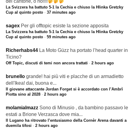
del cantone, o no!!!!
La Svizzera ha battuto 5-1 la Cechia e chiuso la Hlinka Gretzky
Cup al quinto posto
·
37 minutes ago
sagex
Per gli offtopic esiste la sezione apposita
La Svizzera ha battuto 5-1 la Cechia e chiuso la Hlinka Gretzky
Cup al quinto posto
·
59 minutes ago
Richerhabs44
La Moto Güzz ha portato l’head quarter in
Ticino?
Off Topic, discuti di temi non ancora trattati
·
2 hours ago
brunello
grande! hai più viti e placche di un armadietto
dell'Ikea! dai, buona e...
Il giovane attaccante Jordan Forget si è accordato con l’Ambrì
Piotta sino al 2028
·
2 hours ago
molamialmazz
Sono di Minusio , da bambino passavo le
estati a Brione Verzasca dove mia...
Il Lugano ha ritrovato l’entusiasmo della Cornèr Arena davanti a
duemila tifosi
·
2 hours ago