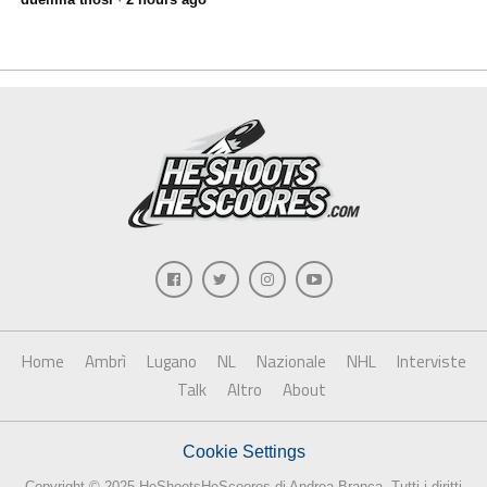
Home
Ambrì
Lugano
NL
Nazionale
NHL
Interviste
Talk
Altro
About
Cookie Settings
Copyright © 2025 HeShootsHeScoores di Andrea Branca. Tutti i diritti