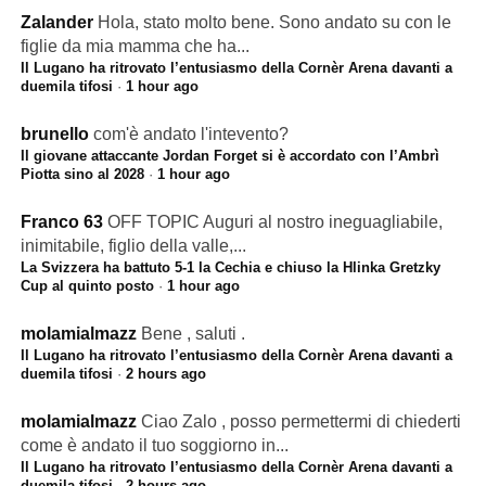
Zalander
Hola, stato molto bene. Sono andato su con le
figlie da mia mamma che ha...
Il Lugano ha ritrovato l’entusiasmo della Cornèr Arena davanti a
duemila tifosi
·
1 hour ago
brunello
com'è andato l'intevento?
Il giovane attaccante Jordan Forget si è accordato con l’Ambrì
Piotta sino al 2028
·
1 hour ago
Franco 63
OFF TOPIC Auguri al nostro ineguagliabile,
inimitabile, figlio della valle,...
La Svizzera ha battuto 5-1 la Cechia e chiuso la Hlinka Gretzky
Cup al quinto posto
·
1 hour ago
molamialmazz
Bene , saluti .
Il Lugano ha ritrovato l’entusiasmo della Cornèr Arena davanti a
duemila tifosi
·
2 hours ago
molamialmazz
Ciao Zalo , posso permettermi di chiederti
come è andato il tuo soggiorno in...
Il Lugano ha ritrovato l’entusiasmo della Cornèr Arena davanti a
duemila tifosi
·
2 hours ago