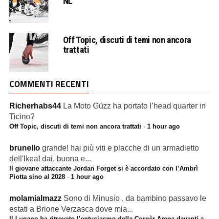
NL
Off Topic, discuti di temi non ancora
trattati
COMMENTI RECENTI
Richerhabs44
La Moto Güzz ha portato l’head quarter in
Ticino?
Off Topic, discuti di temi non ancora trattati
·
1 hour ago
brunello
grande! hai più viti e placche di un armadietto
dell'Ikea! dai, buona e...
Il giovane attaccante Jordan Forget si è accordato con l’Ambrì
Piotta sino al 2028
·
1 hour ago
molamialmazz
Sono di Minusio , da bambino passavo le
estati a Brione Verzasca dove mia...
Il Lugano ha ritrovato l’entusiasmo della Cornèr Arena davanti a