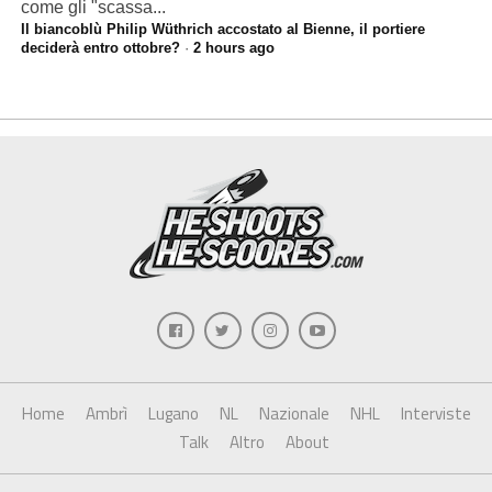
come gli "scassa...
Il biancoblù Philip Wüthrich accostato al Bienne, il portiere
deciderà entro ottobre?
·
2 hours ago
Home
Ambrì
Lugano
NL
Nazionale
NHL
Interviste
Talk
Altro
About