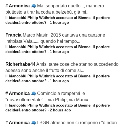
# Armonica
Mai sopportato quello..., manderò
piuttosto a tirar la coda a belzebù, già mi...
Il biancoblù Philip Wüthrich accostato al Bienne, il portiere
deciderà entro ottobre?
·
1 hour ago
Francia
Marco Masini 2015 cantava una canzone
intitolata Vafa...... quando hai tempo...
Il biancoblù Philip Wüthrich accostato al Bienne, il portiere
deciderà entro ottobre?
·
1 hour ago
Richerhabs44
Amis, tante cose che stanno succedendo
adesso sono anche il frutto di come si...
Il biancoblù Philip Wüthrich accostato al Bienne, il portiere
deciderà entro ottobre?
·
1 hour ago
# Armonica
Comincio a rompermi le
"uovasottomerlate"... via Philip, via Manix...
Il biancoblù Philip Wüthrich accostato al Bienne, il portiere
deciderà entro ottobre?
·
2 hours ago
# Armonica
I BGN almeno non ci rompono i "dindon"